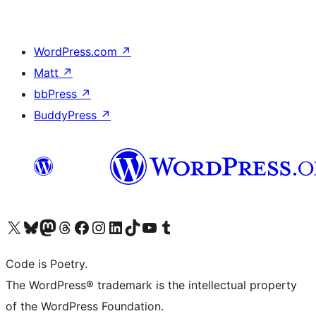
WordPress.com
↗
Matt
↗
bbPress
↗
BuddyPress
↗
Visita il nostro account X (ex Twitter)
Visita il nostro account Bluesky
Visita il nostro account Mastodon
Visita il nostro account Threads
Visita la nostra pagina Facebook
Visita il nostro account Instagram
Visita il nostro account LinkedIn
Visita il nostro account TikTok
Visita il nostro canale YouTube
Visita il nostro account Tumblr
Code is Poetry.
The WordPress® trademark is the intellectual property
of the WordPress Foundation.