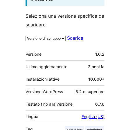
Seleziona una versione specifica da
scaricare.
Scarica
Meta
Versione
1.0.2
Ultimo aggiornamento
2 anni
fa
Installazioni attive
10.000+
Versione WordPress
5.2 o superiore
Testato fino alla versione
6.7.6
Lingua
English (US)
Tag
admin bar
adminbar