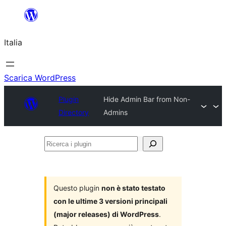
Vai
al
Italia
contenuto
Scarica WordPress
Plugin
Hide Admin Bar from Non-
Directory
Admins
Ricerca
i
plugin
Questo plugin
non è stato testato
con le ultime 3 versioni principali
(major releases) di WordPress
.