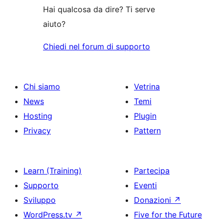
stelle
Hai qualcosa da dire? Ti serve
aiuto?
Chiedi nel forum di supporto
Chi siamo
Vetrina
News
Temi
Hosting
Plugin
Privacy
Pattern
Learn (Training)
Partecipa
Supporto
Eventi
Sviluppo
Donazioni
↗
WordPress.tv
↗
Five for the Future