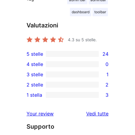
dashboard
toolbar
Valutazioni
4.3
su 5 stelle.
5 stelle
24
24
4 stelle
0
recensioni
0
3 stelle
1
a
recensioni
1
2 stelle
2
5-
a
3-
2
stelle
1 stella
3
4-
recensioni
recensioni
3
stelle
a
a
recensioni
le
Your review
Vedi tutte
stelle
2-
a
recensioni
stelle
Supporto
1-