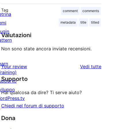
Tag
comment
comments
etrina
emi
metadata
title
titled
lugin
Valutazioni
attern
Non sono state ancora inviate recensioni.
earn
le
Your review
Vedi tutte
Training)
recensioni
Supporto
upporto
viluppo
Hai qualcosa da dire? Ti serve aiuto?
ordPress.tv
Chiedi nel forum di supporto
↗
Dona