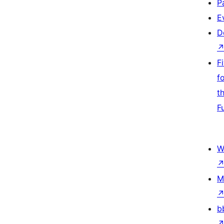
P
E
D
F
f
t
F
W
M
b