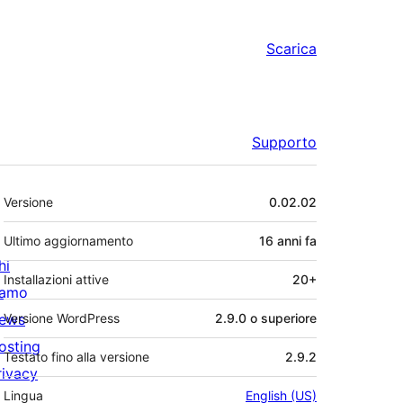
Scarica
Supporto
Meta
Versione
0.02.02
Ultimo aggiornamento
16 anni
fa
hi
Installazioni attive
20+
iamo
ews
Versione WordPress
2.9.0 o superiore
osting
Testato fino alla versione
2.9.2
rivacy
Lingua
English (US)