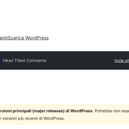
enti
Scarica WordPress
ry
Hikari Titled Comments
Invia u
versioni principali (major releases) di WordPress
. Potrebbe non ess
n versioni più recenti di WordPress.