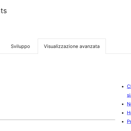
ts
Sviluppo
Visualizzazione avanzata
C
s
N
H
P