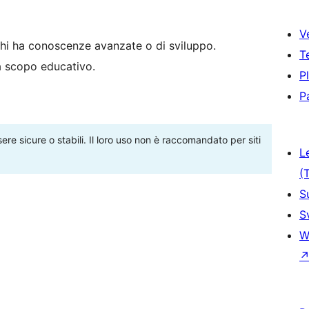
V
hi ha conoscenze avanzate o di sviluppo.
T
 a scopo educativo.
P
P
re sicure o stabili. Il loro uso non è raccomandato per siti
L
(
S
S
W