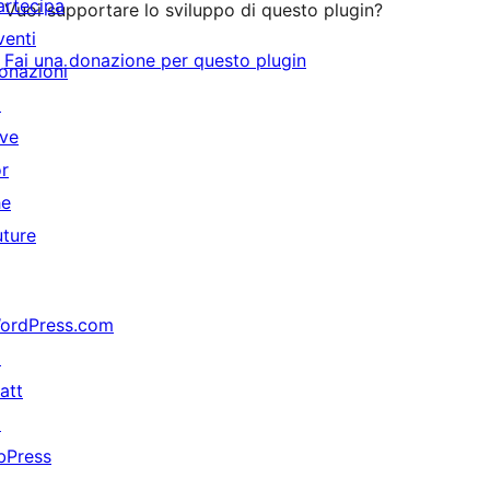
artecipa
Vuoi supportare lo sviluppo di questo plugin?
venti
Fai una donazione per questo plugin
onazioni
↗
ive
or
he
uture
ordPress.com
↗
att
↗
bPress
↗