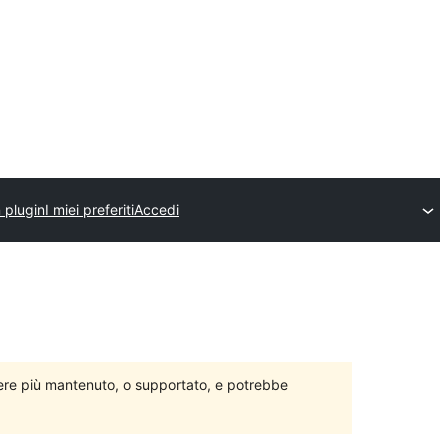
n plugin
I miei preferiti
Accedi
ere più mantenuto, o supportato, e potrebbe