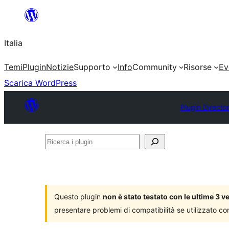
Vai
al
Italia
contenuto
Temi
Plugin
Notizie
Supporto
Info
Community
Risorse
Ev
Scarica WordPress
Plugin Directo
Ricerca
i
plugin
Questo plugin
non è stato testato con le ultime 3 
presentare problemi di compatibilità se utilizzato co