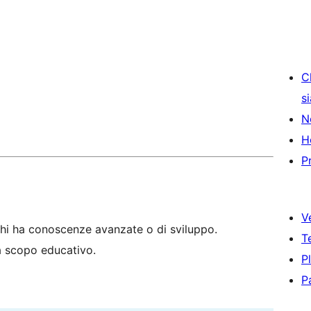
C
s
N
H
P
V
hi ha conoscenze avanzate o di sviluppo.
T
 a scopo educativo.
P
P