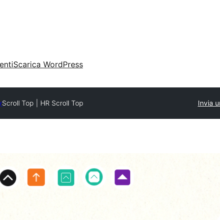
enti
Scarica WordPress
y
Scroll Top | HR Scroll Top
Invia u