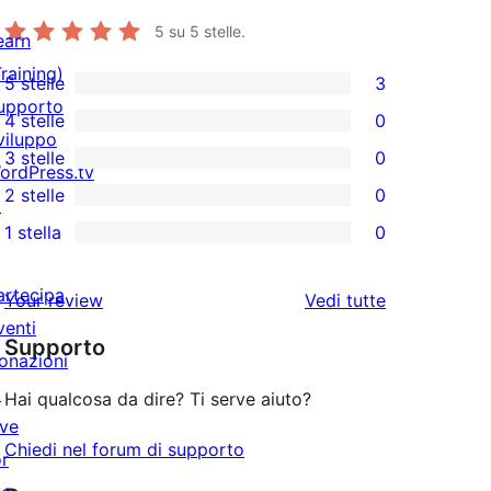
5
su 5 stelle.
earn
Training)
5 stelle
3
3
upporto
4 stelle
0
recensioni
0
viluppo
3 stelle
0
a
recensioni
ordPress.tv
0
2 stelle
0
5-
a
↗
recensioni
0
stelle
1 stella
0
4-
a
recensioni
0
stelle
3-
a
recensioni
artecipa
le
Your review
Vedi tutte
stelle
2-
a
venti
recensioni
stelle
Supporto
1-
onazioni
stelle
↗
Hai qualcosa da dire? Ti serve aiuto?
ive
Chiedi nel forum di supporto
or