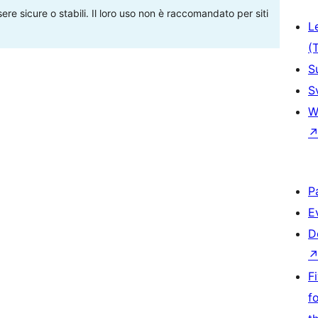
re sicure o stabili. Il loro uso non è raccomandato per siti
L
(
S
S
W
P
E
D
F
f