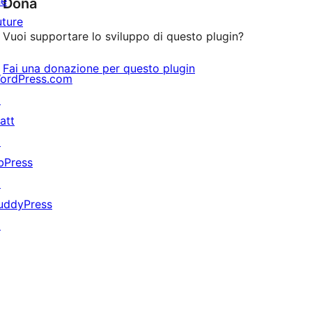
he
Dona
uture
Vuoi supportare lo sviluppo di questo plugin?
Fai una donazione per questo plugin
ordPress.com
↗
att
↗
bPress
↗
uddyPress
↗