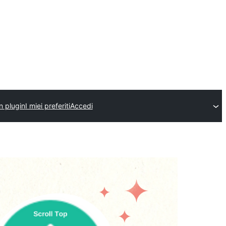
n plugin
I miei preferiti
Accedi