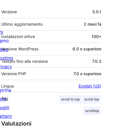
Meta
Versione
3.0.1
Ultimo aggiornamento
2 mesi
fa
hi
Installazioni attive
100+
iamo
ews
Versione WordPress
6.0 o superiore
osting
Testato fino alla versione
7.0.3
rivacy
Versione PHP
7.0 o superiore
Lingua
English (US)
etrina
emi
Tag
scroll to top
scroll top
lugin
scrolltop
attern
Valutazioni