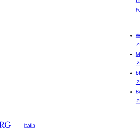
t
F
W
M
b
B
Italia