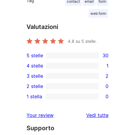
Tag
contact
email
form
web form
Valutazioni
4.8
su 5 stelle.
5 stelle
30
30
4 stelle
1
recensioni
1
3 stelle
2
a
4-
2
2 stelle
0
5-
recensioni
recensioni
0
stelle
1 stella
0
a
a
recensioni
0
stelle
3-
a
recensioni
le
Your review
Vedi tutte
stelle
2-
a
recensioni
stelle
Supporto
1-