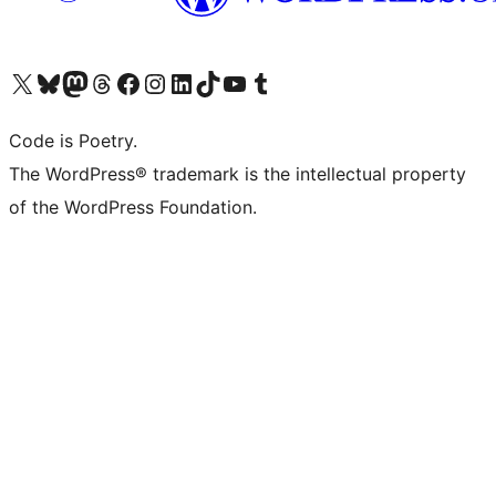
Visita il nostro account X (ex Twitter)
Visita il nostro account Bluesky
Visita il nostro account Mastodon
Visita il nostro account Threads
Visita la nostra pagina Facebook
Visita il nostro account Instagram
Visita il nostro account LinkedIn
Visita il nostro account TikTok
Visita il nostro canale YouTube
Visita il nostro account Tumblr
Code is Poetry.
The WordPress® trademark is the intellectual property
of the WordPress Foundation.