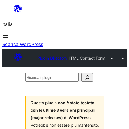
Vai
al
Italia
contenuto
Scarica WordPress
Plugin Directory
HTML Contact Form
Ricerca
i
plugin
Questo plugin
non è stato testato
con le ultime 3 versioni principali
(major releases) di WordPress
.
Potrebbe non essere più mantenuto,