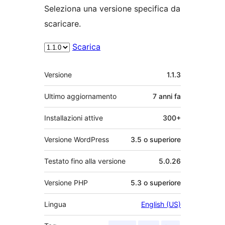
Seleziona una versione specifica da
scaricare.
Scarica
Meta
Versione
1.1.3
Ultimo aggiornamento
7 anni
fa
Installazioni attive
300+
Versione WordPress
3.5 o superiore
Testato fino alla versione
5.0.26
Versione PHP
5.3 o superiore
Lingua
English (US)