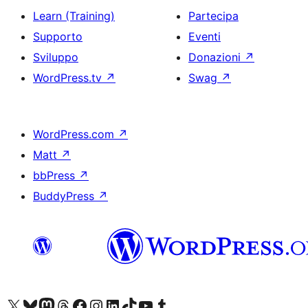
Learn (Training)
Partecipa
Supporto
Eventi
Sviluppo
Donazioni
↗
WordPress.tv
↗
Swag
↗
WordPress.com
↗
Matt
↗
bbPress
↗
BuddyPress
↗
Visita il nostro account X (ex Twitter)
Visita il nostro account Bluesky
Visita il nostro account Mastodon
Visita il nostro account Threads
Visita la nostra pagina Facebook
Visita il nostro account Instagram
Visita il nostro account LinkedIn
Visita il nostro account TikTok
Visita il nostro canale YouTube
Visita il nostro account Tumblr