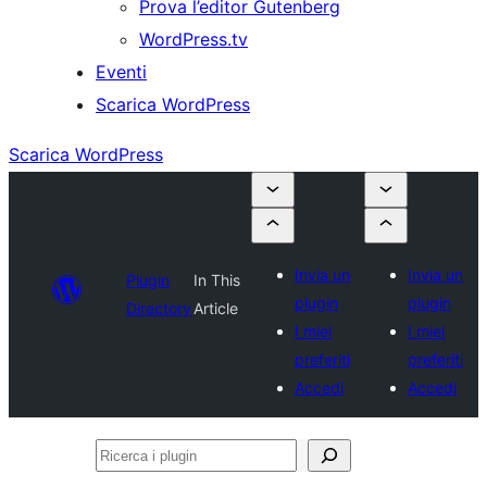
Prova l’editor Gutenberg
WordPress.tv
Eventi
Scarica WordPress
Scarica WordPress
Invia un
Invia un
Plugin
In This
plugin
plugin
Directory
Article
I miei
I miei
preferiti
preferiti
Accedi
Accedi
Ricerca