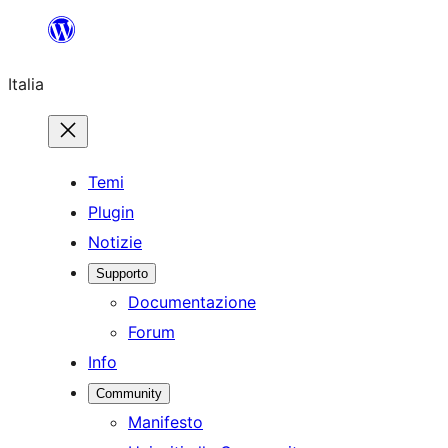
Vai
al
Italia
contenuto
Temi
Plugin
Notizie
Supporto
Documentazione
Forum
Info
Community
Manifesto