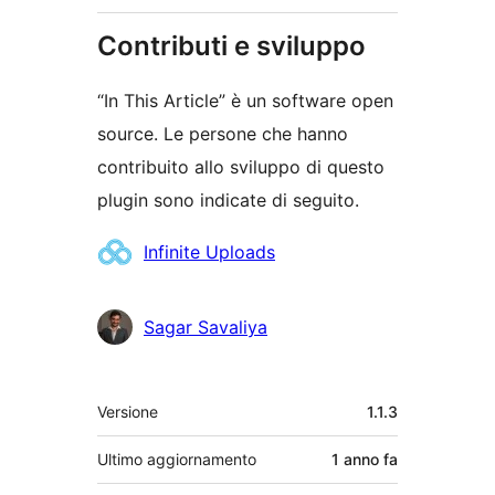
Contributi e sviluppo
“In This Article” è un software open
source. Le persone che hanno
contribuito allo sviluppo di questo
plugin sono indicate di seguito.
Collaboratori
Infinite Uploads
Sagar Savaliya
Meta
Versione
1.1.3
Ultimo aggiornamento
1 anno
fa