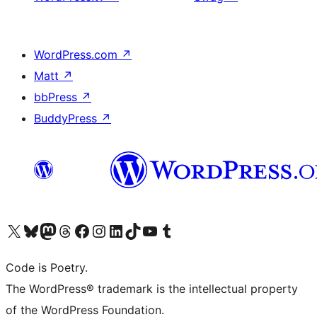
WordPress.com
↗
Matt
↗
bbPress
↗
BuddyPress
↗
Visita il nostro account X (ex Twitter)
Visita il nostro account Bluesky
Visita il nostro account Mastodon
Visita il nostro account Threads
Visita la nostra pagina Facebook
Visita il nostro account Instagram
Visita il nostro account LinkedIn
Visita il nostro account TikTok
Visita il nostro canale YouTube
Visita il nostro account Tumblr
Code is Poetry.
The WordPress® trademark is the intellectual property
of the WordPress Foundation.