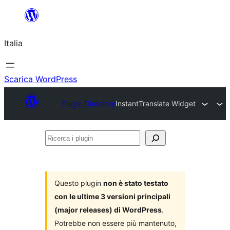
Vai
al
Italia
contenuto
Scarica WordPress
Plugin Directory
InstantTranslate Widget
Ricerca
i
plugin
Questo plugin
non è stato testato
con le ultime 3 versioni principali
(major releases) di WordPress
.
Potrebbe non essere più mantenuto,