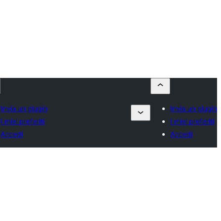
Invia un plugin
Invia un plugin
I miei preferiti
I miei preferiti
Accedi
Accedi