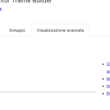
entor Theme Builder
s
Sviluppo
Visualizzazione avanzata
C
s
N
H
P