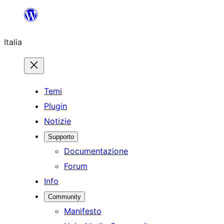
Vai
al
Italia
contenuto
Temi
Plugin
Notizie
Supporto
Documentazione
Forum
Info
Community
Manifesto