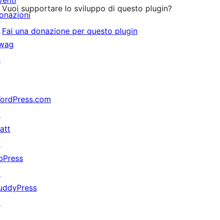
venti
Vuoi supportare lo sviluppo di questo plugin?
onazioni
↗
Fai una donazione per questo plugin
wag
↗
ordPress.com
↗
att
↗
bPress
↗
uddyPress
↗