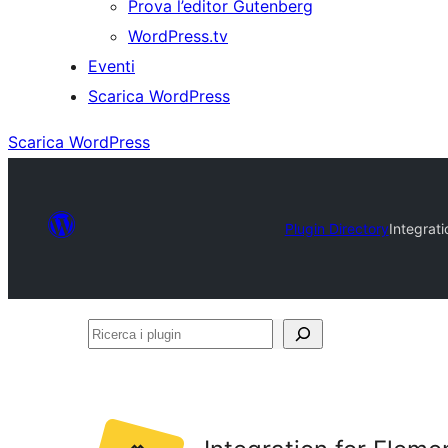
Prova l’editor Gutenberg
WordPress.tv
Eventi
Scarica WordPress
Scarica WordPress
Plugin Directory
Integrat
Ricerca
i
plugin