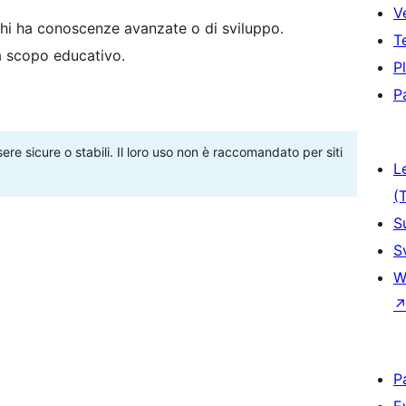
V
hi ha conoscenze avanzate o di sviluppo.
T
 a scopo educativo.
P
P
re sicure o stabili. Il loro uso non è raccomandato per siti
L
(
S
S
W
P