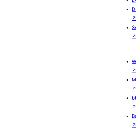
E
D
S
W
M
b
B