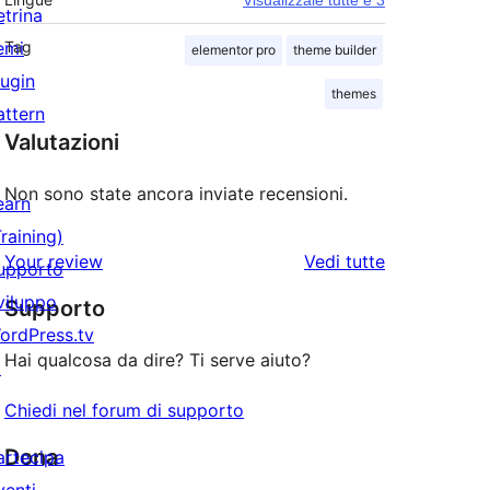
Visualizzale tutte e 3
etrina
emi
Tag
elementor pro
theme builder
lugin
themes
attern
Valutazioni
Non sono state ancora inviate recensioni.
earn
Training)
le
Your review
Vedi tutte
upporto
recensioni
viluppo
Supporto
ordPress.tv
Hai qualcosa da dire? Ti serve aiuto?
↗
Chiedi nel forum di supporto
Dona
artecipa