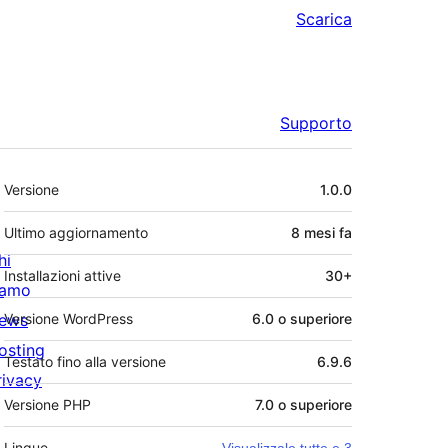
Scarica
Supporto
Meta
Versione
1.0.0
Ultimo aggiornamento
8 mesi
fa
hi
Installazioni attive
30+
iamo
ews
Versione WordPress
6.0 o superiore
osting
Testato fino alla versione
6.9.6
rivacy
Versione PHP
7.0 o superiore
Lingue