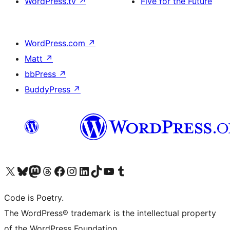
WordPress.tv
↗
Five for the Future
WordPress.com
↗
Matt
↗
bbPress
↗
BuddyPress
↗
Visita il nostro account X (ex Twitter)
Visita il nostro account Bluesky
Visita il nostro account Mastodon
Visita il nostro account Threads
Visita la nostra pagina Facebook
Visita il nostro account Instagram
Visita il nostro account LinkedIn
Visita il nostro account TikTok
Visita il nostro canale YouTube
Visita il nostro account Tumblr
Code is Poetry.
The WordPress® trademark is the intellectual property
of the WordPress Foundation.