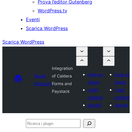
Prova l’editor Gutenberg
WordPress.tv
Eventi
Scarica WordPress
Scarica WordPress
Integration
Invia un
Invia un
Plugin
of Caldera
plugin
plugin
Directory
Forms and
I miei
I miei
Paystack
preferiti
preferiti
Accedi
Accedi
Ricerca