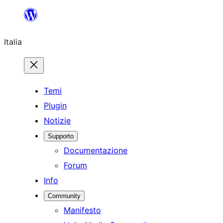
Vai
al
Italia
contenuto
Temi
Plugin
Notizie
Supporto
Documentazione
Forum
Info
Community
Manifesto