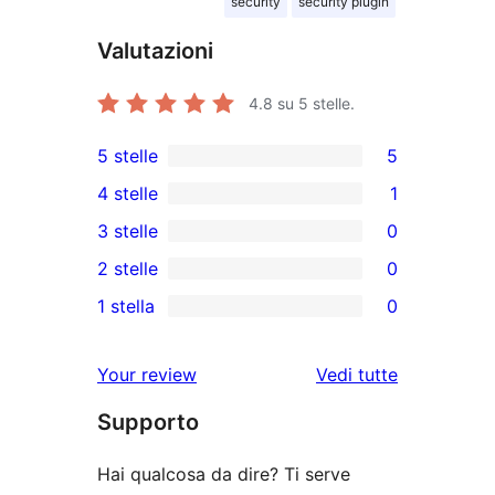
security
security plugin
Valutazioni
4.8
su 5 stelle.
5 stelle
5
5
4 stelle
1
recensioni
1
3 stelle
0
a
4-
0
2 stelle
0
5-
recensioni
recensioni
0
stelle
1 stella
0
a
a
recensioni
0
stelle
3-
a
recensioni
le
Your review
Vedi tutte
stelle
2-
a
recensioni
stelle
Supporto
1-
stelle
Hai qualcosa da dire? Ti serve