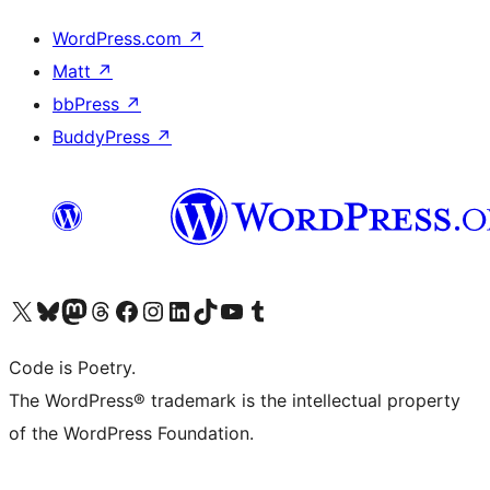
WordPress.com
↗
Matt
↗
bbPress
↗
BuddyPress
↗
Visita il nostro account X (ex Twitter)
Visita il nostro account Bluesky
Visita il nostro account Mastodon
Visita il nostro account Threads
Visita la nostra pagina Facebook
Visita il nostro account Instagram
Visita il nostro account LinkedIn
Visita il nostro account TikTok
Visita il nostro canale YouTube
Visita il nostro account Tumblr
Code is Poetry.
The WordPress® trademark is the intellectual property
of the WordPress Foundation.