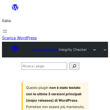
Vai
al
Italia
contenuto
Scarica WordPress
Plugin Directory
Integrity Checker
Ricerca
i
plugin
Questo plugin
non è stato testato
con le ultime 3 versioni principali
(major releases) di WordPress
.
Potrebbe non essere più mantenuto,