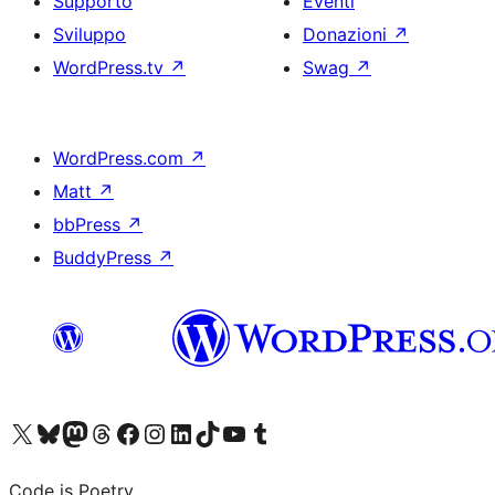
Supporto
Eventi
Sviluppo
Donazioni
↗
WordPress.tv
↗
Swag
↗
WordPress.com
↗
Matt
↗
bbPress
↗
BuddyPress
↗
Visita il nostro account X (ex Twitter)
Visita il nostro account Bluesky
Visita il nostro account Mastodon
Visita il nostro account Threads
Visita la nostra pagina Facebook
Visita il nostro account Instagram
Visita il nostro account LinkedIn
Visita il nostro account TikTok
Visita il nostro canale YouTube
Visita il nostro account Tumblr
Code is Poetry.