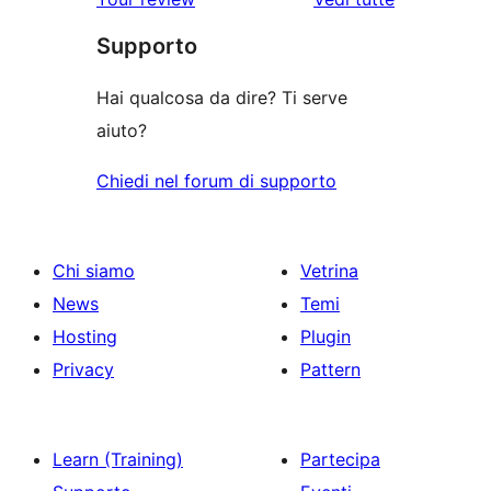
stelle
2-
recensioni
le
stelle
Supporto
a
recensioni
stelle
Hai qualcosa da dire? Ti serve
aiuto?
Chiedi nel forum di supporto
Chi siamo
Vetrina
News
Temi
Hosting
Plugin
Privacy
Pattern
Learn (Training)
Partecipa