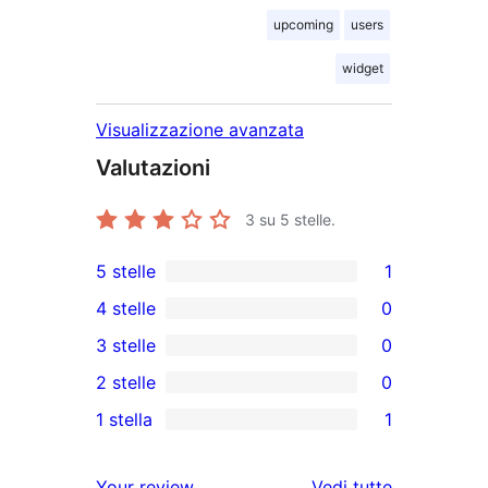
upcoming
users
widget
Visualizzazione avanzata
Valutazioni
3
su 5 stelle.
5 stelle
1
1
4 stelle
0
5-
0
3 stelle
0
recensioni
recensioni
0
2 stelle
0
a
a
recensioni
0
stelle
1 stella
1
4-
a
recensioni
1
stelle
3-
a
1-
Your review
Vedi tutte