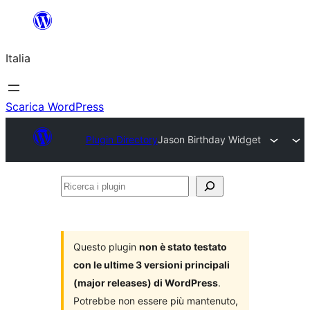
Vai
al
Italia
contenuto
Scarica WordPress
Plugin Directory
Jason Birthday Widget
Ricerca
i
plugin
Questo plugin
non è stato testato
con le ultime 3 versioni principali
(major releases) di WordPress
.
Potrebbe non essere più mantenuto,