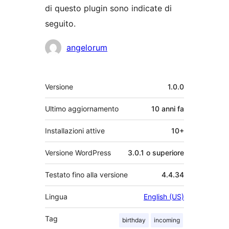
di questo plugin sono indicate di
seguito.
Collaboratori
angelorum
Meta
Versione
1.0.0
Ultimo aggiornamento
10 anni
fa
Installazioni attive
10+
Versione WordPress
3.0.1 o superiore
Testato fino alla versione
4.4.34
Lingua
English (US)
Tag
birthday
incoming