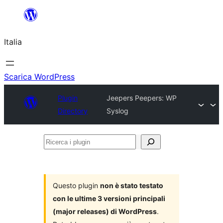
Vai
al
Italia
contenuto
Scarica WordPress
Plugin
Jeepers Peepers: WP
Directory
Syslog
Ricerca
i
plugin
Questo plugin
non è stato testato
con le ultime 3 versioni principali
(major releases) di WordPress
.