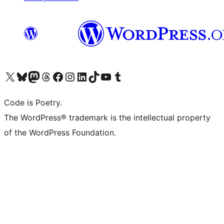
Visita il nostro account X (ex Twitter)
Visita il nostro account Bluesky
Visita il nostro account Mastodon
Visita il nostro account Threads
Visita la nostra pagina Facebook
Visita il nostro account Instagram
Visita il nostro account LinkedIn
Visita il nostro account TikTok
Visita il nostro canale YouTube
Visita il nostro account Tumblr
Code is Poetry.
The WordPress® trademark is the intellectual property
of the WordPress Foundation.