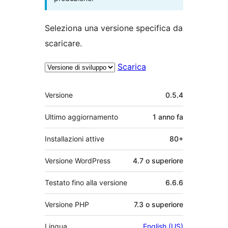
Seleziona una versione specifica da
scaricare.
Scarica
Meta
Versione
0.5.4
Ultimo aggiornamento
1 anno
fa
Installazioni attive
80+
Versione WordPress
4.7 o superiore
Testato fino alla versione
6.6.6
Versione PHP
7.3 o superiore
Lingua
English (US)