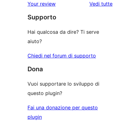
le
Your review
Vedi tutte
stelle
2-
a
recensioni
stelle
Supporto
1-
stelle
Hai qualcosa da dire? Ti serve
aiuto?
Chiedi nel forum di supporto
Dona
Vuoi supportare lo sviluppo di
questo plugin?
Fai una donazione per questo
plugin