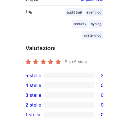
Tag
audit trail
event log
security
syslog
system log
Valutazioni
5
su 5 stelle.
5 stelle
2
2
4 stelle
0
recensioni
0
3 stelle
0
a
recensioni
0
2 stelle
0
5-
a
recensioni
0
stelle
1 stella
0
4-
a
recensioni
0
stelle
3-
a
recensioni