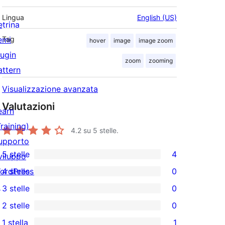
Lingua
English (US)
etrina
emi
Tag
hover
image
image zoom
lugin
zoom
zooming
attern
Visualizzazione avanzata
Valutazioni
earn
Training)
4.2
su 5 stelle.
upporto
5 stelle
4
viluppo
4
ordPress.tv
4 stelle
0
recensioni
0
↗
3 stelle
0
a
recensioni
0
2 stelle
0
5-
a
recensioni
0
stelle
1 stella
1
4-