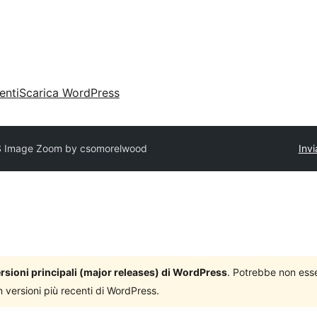
enti
Scarica WordPress
S Image Zoom by csomorelwood
Invi
versioni principali (major releases) di WordPress
. Potrebbe non ess
n versioni più recenti di WordPress.