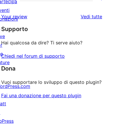
a
recensioni
artecipa
1
stelle
3-
a
venti
1-
le
Your review
Vedi tutte
stelle
2-
onazioni
recensioni
recensioni
stelle
↗
Supporto
a
ive
stelle
Hai qualcosa da dire? Ti serve aiuto?
or
he
Chiedi nel forum di supporto
uture
Dona
Vuoi supportare lo sviluppo di questo plugin?
ordPress.com
↗
Fai una donazione per questo plugin
att
↗
bPress
↗