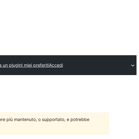
a un plugin
I miei preferiti
Accedi
ere più mantenuto, o supportato, e potrebbe