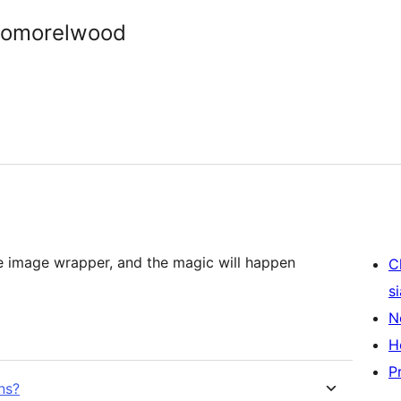
somorelwood
e image wrapper, and the magic will happen
C
s
N
H
P
ns?