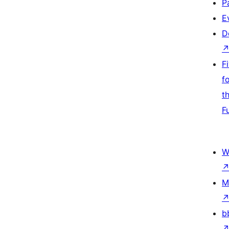
P
E
D
F
f
t
F
W
M
b