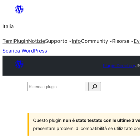
Vai
al
Italia
contenuto
Temi
Plugin
Notizie
Supporto
Info
Community
Risorse
Ev
Scarica WordPress
Plugin Directory
J
Ricerca
i
plugin
Questo plugin
non è stato testato con le ultime 3 
presentare problemi di compatibilità se utilizzato co