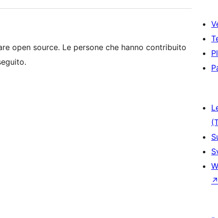
V
T
e open source. Le persone che hanno contribuito
P
seguito.
P
L
(
S
S
W