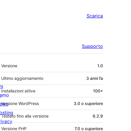
Scarica
Supporto
Meta
Versione
1.0
Ultimo aggiornamento
3 anni
fa
hi
Installazioni attive
100+
iamo
ews
Versione WordPress
3.0 o superiore
osting
Testato fino alla versione
6.2.9
rivacy
Versione PHP
7.0 o superiore