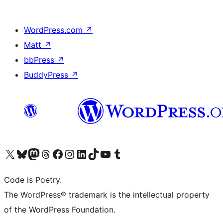
WordPress.com
↗
Matt
↗
bbPress
↗
BuddyPress
↗
Visita il nostro account X (ex Twitter)
Visita il nostro account Bluesky
Visita il nostro account Mastodon
Visita il nostro account Threads
Visita la nostra pagina Facebook
Visita il nostro account Instagram
Visita il nostro account LinkedIn
Visita il nostro account TikTok
Visita il nostro canale YouTube
Visita il nostro account Tumblr
Code is Poetry.
The WordPress® trademark is the intellectual property
of the WordPress Foundation.