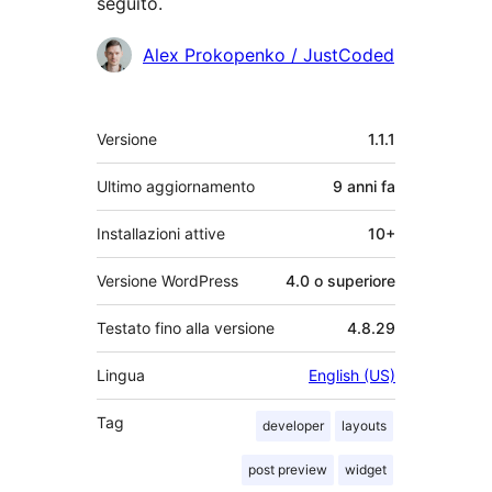
seguito.
Collaboratori
Alex Prokopenko / JustCoded
Meta
Versione
1.1.1
Ultimo aggiornamento
9 anni
fa
Installazioni attive
10+
Versione WordPress
4.0 o superiore
Testato fino alla versione
4.8.29
Lingua
English (US)
Tag
developer
layouts
post preview
widget