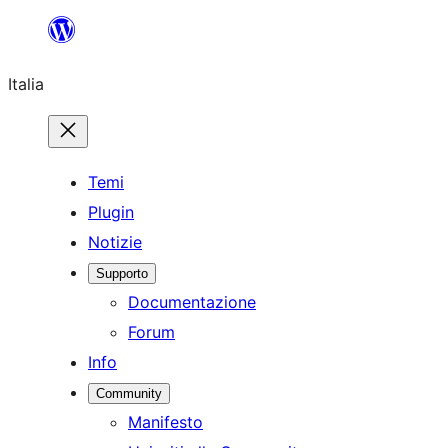
Vai
al
Italia
contenuto
Temi
Plugin
Notizie
Supporto
Documentazione
Forum
Info
Community
Manifesto