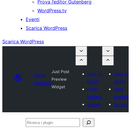
Prova l’editor Gutenberg
WordPress.tv
Eventi
Scarica WordPress
Scarica WordPress
Just Post
Invia un
Invia un
Plugin
Preview
plugin
plugin
Directory
Widget
I miei
I miei
preferiti
preferiti
Accedi
Accedi
Ricerca