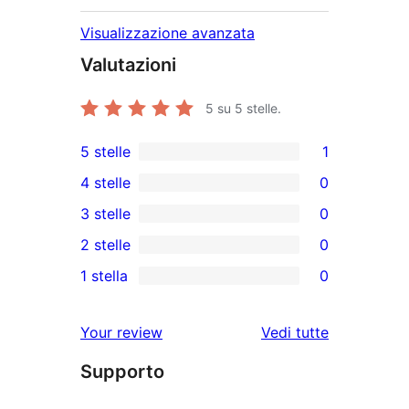
Visualizzazione avanzata
Valutazioni
5
su 5 stelle.
5 stelle
1
1
4 stelle
0
5-
0
3 stelle
0
recensioni
recensioni
0
2 stelle
0
a
a
recensioni
0
stelle
1 stella
0
4-
a
recensioni
0
stelle
3-
a
recensioni
Your review
Vedi tutte
stelle
2-
a
le
stelle
Supporto
1-
recensioni
stelle