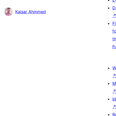
E
D
Kaisar Ahmmed
F
f
t
F
W
M
b
B