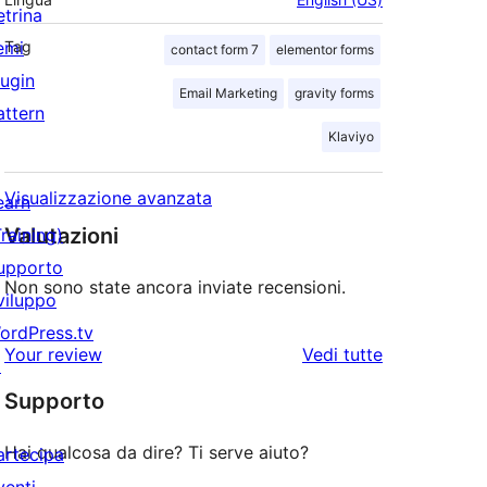
etrina
emi
Tag
contact form 7
elementor forms
lugin
Email Marketing
gravity forms
attern
Klaviyo
Visualizzazione avanzata
earn
Valutazioni
Training)
upporto
Non sono state ancora inviate recensioni.
viluppo
ordPress.tv
le
Your review
Vedi tutte
↗
recensioni
Supporto
Hai qualcosa da dire? Ti serve aiuto?
artecipa