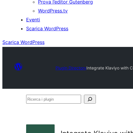
Prova l’editor Gutenberg
WordPress.tv
Eventi
Scarica WordPress
Scarica WordPress
Plugin Directory
Integrate Klaviyo with
Ricerca
i
plugin