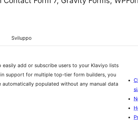
th Contact Form 7, Gravity Forms, WPF
Sviluppo
easily add or subscribe users to your Klaviyo lists
in support for multiple top-tier form builders, you
C
 automatically populated without any manual data
s
N
H
P