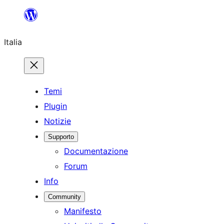
Vai
al
Italia
contenuto
Temi
Plugin
Notizie
Supporto
Documentazione
Forum
Info
Community
Manifesto