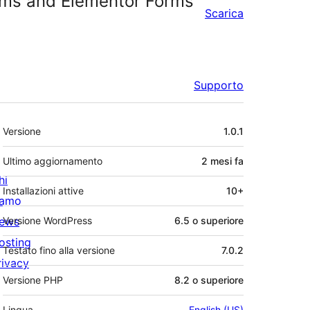
orms and Elementor Forms
Scarica
Supporto
Meta
Versione
1.0.1
Ultimo aggiornamento
2 mesi
fa
hi
Installazioni attive
10+
iamo
ews
Versione WordPress
6.5 o superiore
osting
Testato fino alla versione
7.0.2
rivacy
Versione PHP
8.2 o superiore
Lingua
English (US)