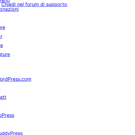
venti
Chiedi nel forum di supporto
onazioni
↗
ive
or
he
uture
ordPress.com
↗
att
↗
bPress
↗
uddyPress