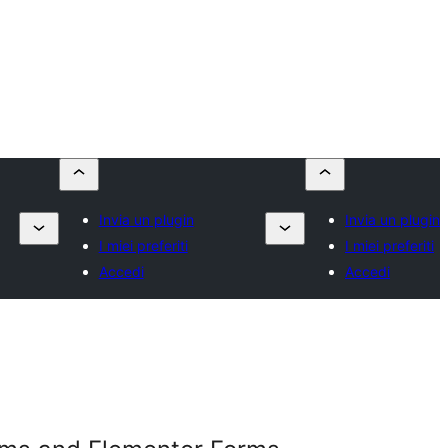
Invia un plugin
Invia un plugin
I miei preferiti
I miei preferiti
Accedi
Accedi