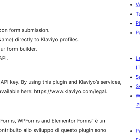
V
T
P
upon form submission.
P
ame) directly to Klaviyo profiles.
our form builder.
API.
L
(
S
 API key. By using this plugin and Klaviyo’s services,
S
available here: https://www.klaviyo.com/legal.
W
ty Forms, WPForms and Elementor Forms” è un
tribuito allo sviluppo di questo plugin sono
P