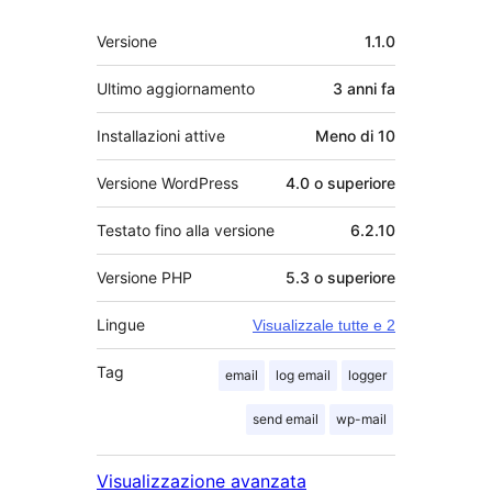
Meta
Versione
1.1.0
Ultimo aggiornamento
3 anni
fa
Installazioni attive
Meno di 10
Versione WordPress
4.0 o superiore
Testato fino alla versione
6.2.10
Versione PHP
5.3 o superiore
Lingue
Visualizzale tutte e 2
Tag
email
log email
logger
send email
wp-mail
Visualizzazione avanzata