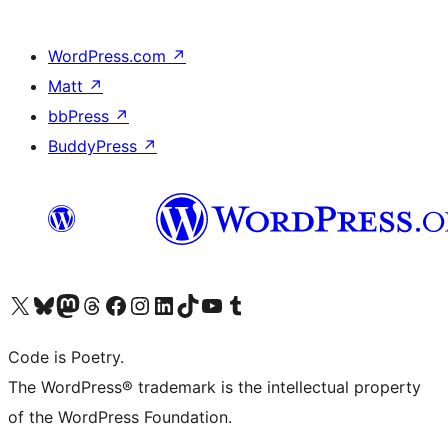
WordPress.com
↗
Matt
↗
bbPress
↗
BuddyPress
↗
Visita il nostro account X (ex Twitter)
Visita il nostro account Bluesky
Visita il nostro account Mastodon
Visita il nostro account Threads
Visita la nostra pagina Facebook
Visita il nostro account Instagram
Visita il nostro account LinkedIn
Visita il nostro account TikTok
Visita il nostro canale YouTube
Visita il nostro account Tumblr
Code is Poetry.
The WordPress® trademark is the intellectual property
of the WordPress Foundation.