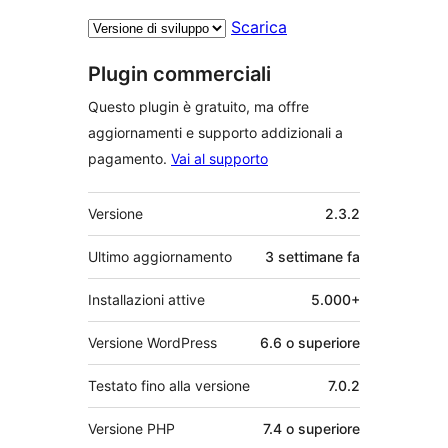
Scarica
Plugin commerciali
Questo plugin è gratuito, ma offre
aggiornamenti e supporto addizionali a
pagamento.
Vai al supporto
Meta
Versione
2.3.2
Ultimo aggiornamento
3 settimane
fa
Installazioni attive
5.000+
Versione WordPress
6.6 o superiore
Testato fino alla versione
7.0.2
Versione PHP
7.4 o superiore