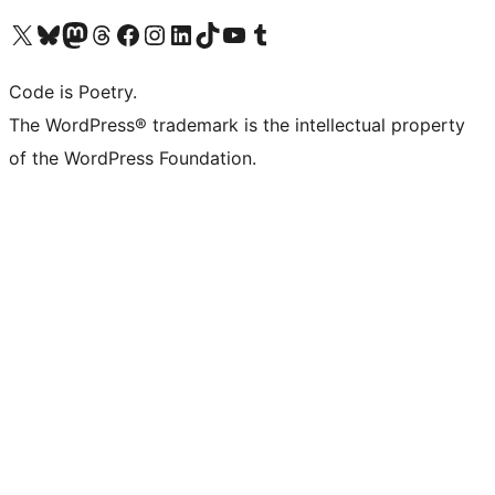
Visita il nostro account X (ex Twitter)
Visita il nostro account Bluesky
Visita il nostro account Mastodon
Visita il nostro account Threads
Visita la nostra pagina Facebook
Visita il nostro account Instagram
Visita il nostro account LinkedIn
Visita il nostro account TikTok
Visita il nostro canale YouTube
Visita il nostro account Tumblr
Code is Poetry.
The WordPress® trademark is the intellectual property
of the WordPress Foundation.