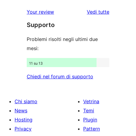
stelle
3-
a
recensioni
le
Your review
Vedi tutte
stelle
2-
a
recensioni
stelle
Supporto
1-
stelle
Problemi risolti negli ultimi due
mesi:
11 su 13
Chiedi nel forum di supporto
Chi siamo
Vetrina
News
Temi
Hosting
Plugin
Privacy
Pattern