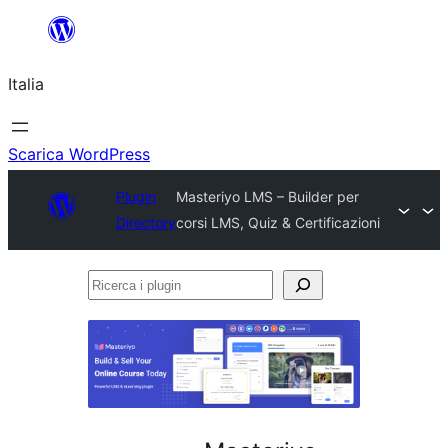
Vai
al
Italia
contenuto
Scarica WordPress
Plugin
Masteriyo LMS – Builder per
Directory
corsi LMS, Quiz & Certificazioni
Ricerca
i
plugin