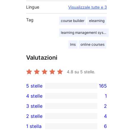
Lingue
Visualizzale tutte e 3
Tag
course builder
elearning
learning management system
lms
online courses
Valutazioni
4.8
su 5 stelle.
5 stelle
165
165
4 stelle
1
recensioni
1
3 stelle
2
a
4-
2
2 stelle
4
5-
recensioni
recensioni
4
stelle
1 stella
6
a
a
recensioni
6