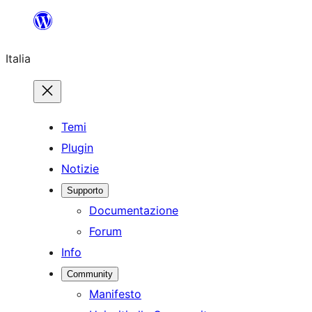
Vai
al
Italia
contenuto
Temi
Plugin
Notizie
Supporto
Documentazione
Forum
Info
Community
Manifesto