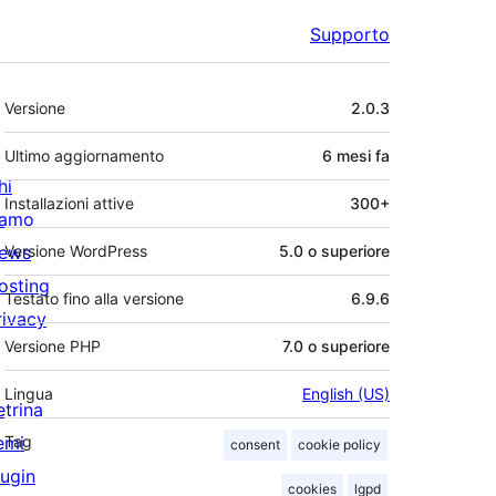
Supporto
Meta
Versione
2.0.3
Ultimo aggiornamento
6 mesi
fa
hi
Installazioni attive
300+
iamo
ews
Versione WordPress
5.0 o superiore
osting
Testato fino alla versione
6.9.6
rivacy
Versione PHP
7.0 o superiore
Lingua
English (US)
etrina
emi
Tag
consent
cookie policy
lugin
cookies
lgpd