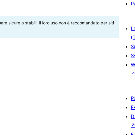
P
re sicure o stabili. Il loro uso non è raccomandato per siti
L
(
S
S
W
P
E
D
F