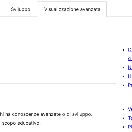
Sviluppo
Visualizzazione avanzata
C
s
N
H
P
V
hi ha conoscenze avanzate o di sviluppo.
T
 a scopo educativo.
P