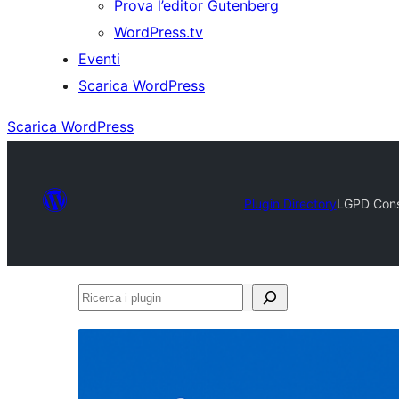
Prova l’editor Gutenberg
WordPress.tv
Eventi
Scarica WordPress
Scarica WordPress
Plugin Directory
LGPD Cons
Ricerca
i
plugin