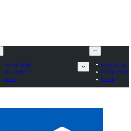
Invia un plugin
Invia un plugin
I miei preferiti
I miei preferiti
Accedi
Accedi