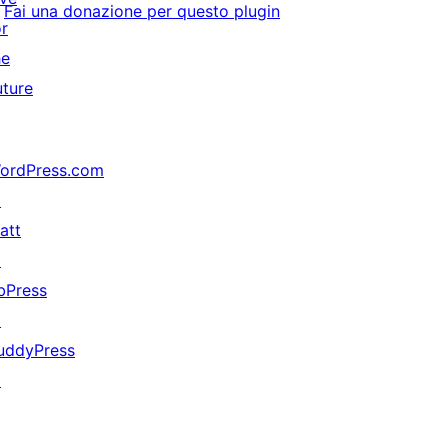
Fai una donazione per questo plugin
or
he
uture
ordPress.com
↗
att
↗
bPress
↗
uddyPress
↗