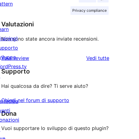
attern
Privacy compliance
Valutazioni
earn
Training)
Non sono state ancora inviate recensioni.
upporto
viluppo
le
Your review
Vedi tutte
ordPress.tv
recensioni
Supporto
↗
Hai qualcosa da dire? Ti serve aiuto?
Chiedi nel forum di supporto
artecipa
venti
Dona
onazioni
Vuoi supportare lo sviluppo di questo plugin?
↗
ive