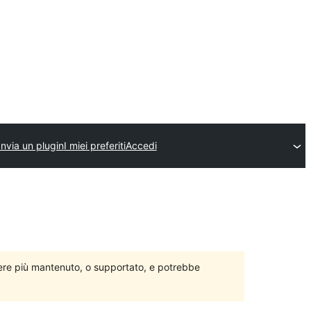
Invia un plugin
I miei preferiti
Accedi
ere più mantenuto, o supportato, e potrebbe