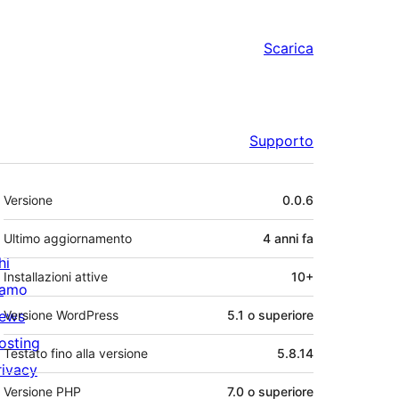
Scarica
Supporto
Meta
Versione
0.0.6
Ultimo aggiornamento
4 anni
fa
hi
Installazioni attive
10+
iamo
ews
Versione WordPress
5.1 o superiore
osting
Testato fino alla versione
5.8.14
rivacy
Versione PHP
7.0 o superiore