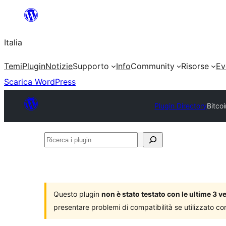
Vai
al
Italia
contenuto
Temi
Plugin
Notizie
Supporto
Info
Community
Risorse
Ev
Scarica WordPress
Plugin Directory
Bitco
Ricerca
i
plugin
Questo plugin
non è stato testato con le ultime 3 
presentare problemi di compatibilità se utilizzato co