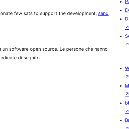
P
E
o donate few sats to support the development,
send
D
S
è un software open source. Le persone che hanno
indicate di seguito.
W
M
b
B