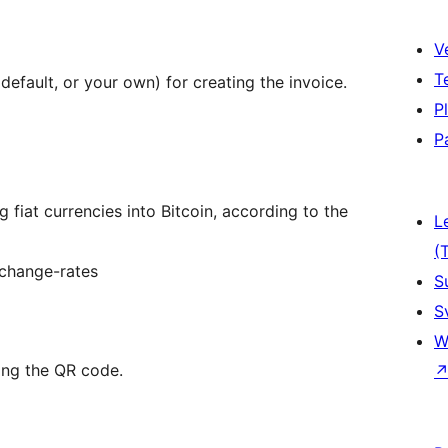
V
T
default, or your own) for creating the invoice.
P
P
 fiat currencies into Bitcoin, according to the
L
(
change-rates
S
S
W
ing the QR code.