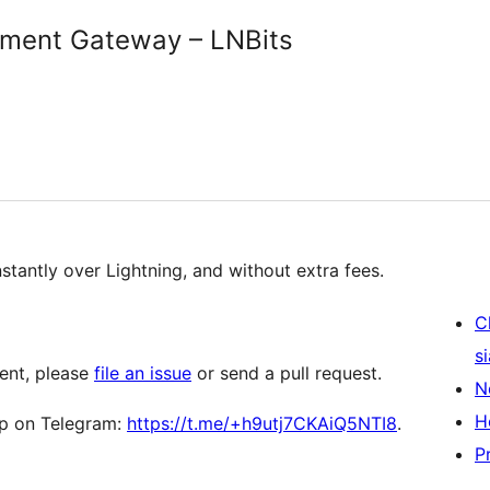
yment Gateway – LNBits
antly over Lightning, and without extra fees.
C
s
ment, please
file an issue
or send a pull request.
N
H
up on Telegram:
https://t.me/+h9utj7CKAiQ5NTI8
.
P