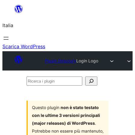
Vai
al
Italia
contenuto
Scarica WordPress
Plugin Directory
Login Logo
Ricerca
i
plugin
Questo plugin
non è stato testato
con le ultime 3 versioni principali
(major releases) di WordPress
.
Potrebbe non essere più mantenuto,