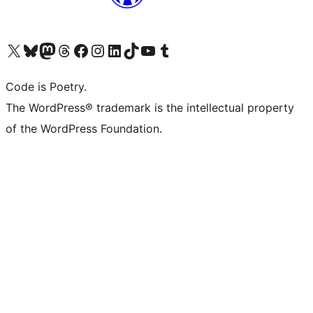
Visita il nostro account X (ex Twitter)
Visita il nostro account Bluesky
Visita il nostro account Mastodon
Visita il nostro account Threads
Visita la nostra pagina Facebook
Visita il nostro account Instagram
Visita il nostro account LinkedIn
Visita il nostro account TikTok
Visita il nostro canale YouTube
Visita il nostro account Tumblr
Code is Poetry.
The WordPress® trademark is the intellectual property
of the WordPress Foundation.