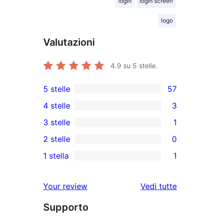
login
login screen
logo
Valutazioni
4.9
su 5 stelle.
5 stelle
57
57
4 stelle
3
recensioni
3
3 stelle
1
a
recensioni
1
2 stelle
0
5-
a
3-
0
stelle
1 stella
1
4-
recensioni
recensioni
1
stelle
a
a
1-
le
Your review
Vedi tutte
stelle
2-
recensioni
recensioni
stelle
Supporto
a