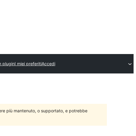
n plugin
I miei preferiti
Accedi
ere più mantenuto, o supportato, e potrebbe