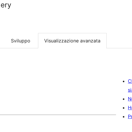
ery
Sviluppo
Visualizzazione avanzata
C
s
N
H
P