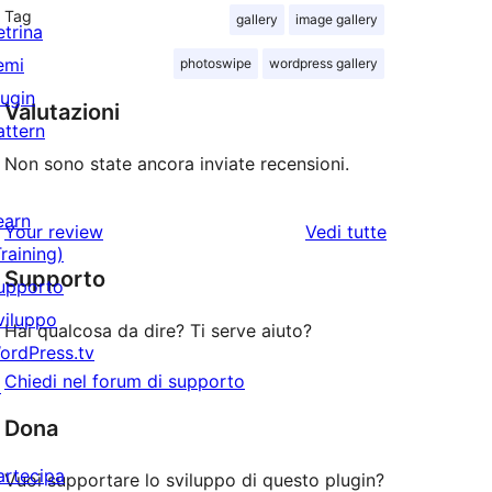
Tag
gallery
image gallery
etrina
emi
photoswipe
wordpress gallery
lugin
Valutazioni
attern
Non sono state ancora inviate recensioni.
earn
le
Your review
Vedi tutte
Training)
recensioni
Supporto
upporto
viluppo
Hai qualcosa da dire? Ti serve aiuto?
ordPress.tv
Chiedi nel forum di supporto
↗
Dona
artecipa
Vuoi supportare lo sviluppo di questo plugin?