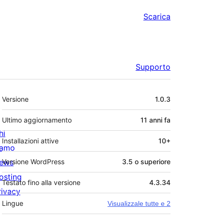
Scarica
Supporto
Meta
Versione
1.0.3
Ultimo aggiornamento
11 anni
fa
hi
Installazioni attive
10+
iamo
ews
Versione WordPress
3.5 o superiore
osting
Testato fino alla versione
4.3.34
rivacy
Lingue
Visualizzale tutte e 2