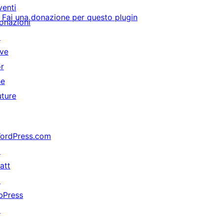
venti
Fai una donazione per questo plugin
onazioni
↗
ive
or
he
uture
ordPress.com
↗
att
↗
bPress
↗