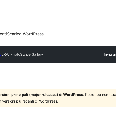
enti
Scarica WordPress
y
LRW PhotoSwipe Gallery
Invia u
versioni principali (major releases) di WordPress
. Potrebbe non ess
n versioni più recenti di WordPress.