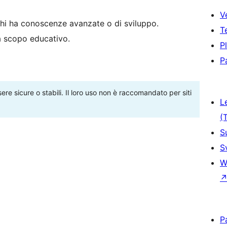
V
hi ha conoscenze avanzate o di sviluppo.
T
 a scopo educativo.
P
P
re sicure o stabili. Il loro uso non è raccomandato per siti
L
(
S
S
W
P