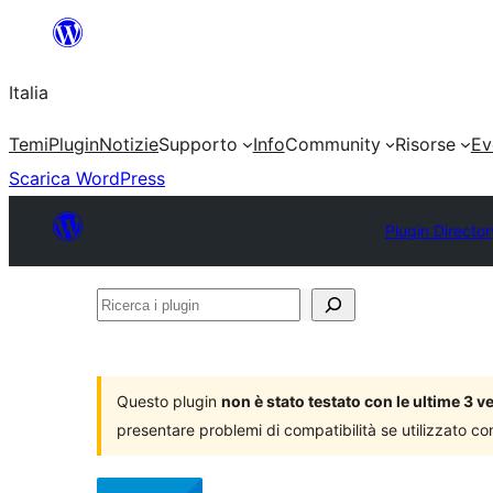
Vai
al
Italia
contenuto
Temi
Plugin
Notizie
Supporto
Info
Community
Risorse
Ev
Scarica WordPress
Plugin Director
Ricerca
i
plugin
Questo plugin
non è stato testato con le ultime 3 
presentare problemi di compatibilità se utilizzato co