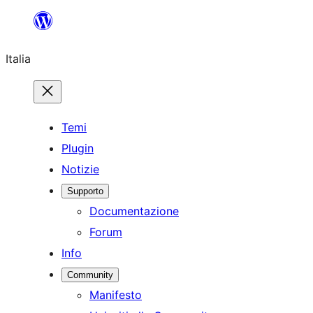
Vai
al
Italia
contenuto
Temi
Plugin
Notizie
Supporto
Documentazione
Forum
Info
Community
Manifesto