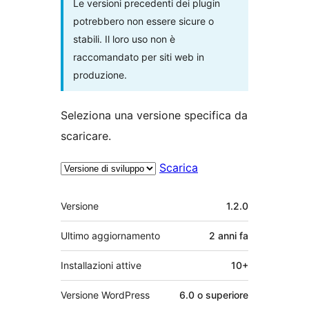
Le versioni precedenti dei plugin
potrebbero non essere sicure o
stabili. Il loro uso non è
raccomandato per siti web in
produzione.
Seleziona una versione specifica da
scaricare.
Scarica
Meta
Versione
1.2.0
Ultimo aggiornamento
2 anni
fa
Installazioni attive
10+
Versione WordPress
6.0 o superiore