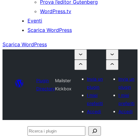
Prova l’editor Gutenberg
WordPress.tv
Eventi
Scarica WordPress
Scarica WordPress
Invia un
Invia un
Plugin
Mailster
plugin
plugin
Directory
Kickbox
I miei
I miei
preferiti
preferiti
Accedi
Accedi
Ricerca