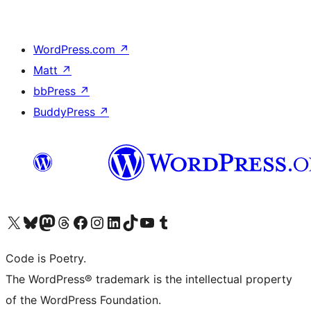
WordPress.com
↗
Matt
↗
bbPress
↗
BuddyPress
↗
Visita il nostro account X (ex Twitter)
Visita il nostro account Bluesky
Visita il nostro account Mastodon
Visita il nostro account Threads
Visita la nostra pagina Facebook
Visita il nostro account Instagram
Visita il nostro account LinkedIn
Visita il nostro account TikTok
Visita il nostro canale YouTube
Visita il nostro account Tumblr
Code is Poetry.
The WordPress® trademark is the intellectual property
of the WordPress Foundation.