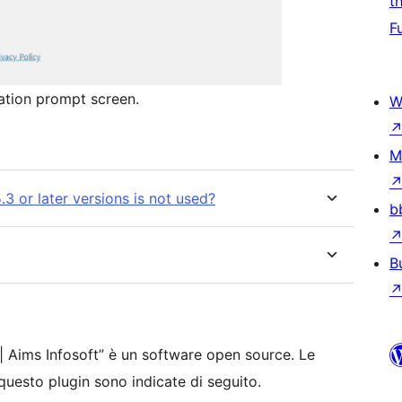
t
F
ation prompt screen.
W
M
3 or later versions is not used?
b
B
 Aims Infosoft” è un software open source. Le
questo plugin sono indicate di seguito.