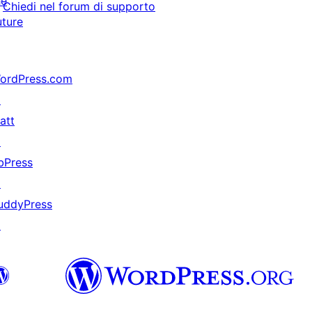
he
Chiedi nel forum di supporto
uture
ordPress.com
↗
att
↗
bPress
↗
uddyPress
↗