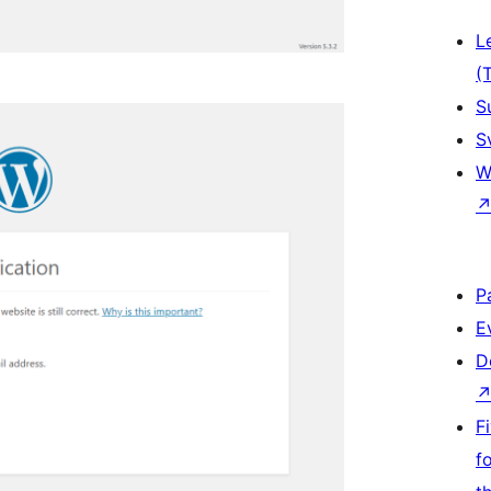
L
(
S
S
W
P
E
D
F
f