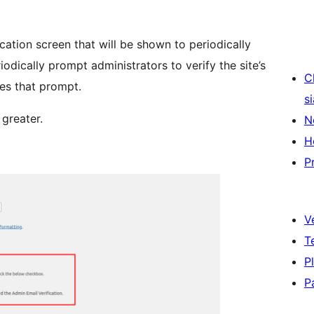
ation screen that will be shown to periodically
iodically prompt administrators to verify the site’s
C
les that prompt.
s
greater.
N
H
P
V
T
P
P