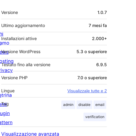
Meta
Versione
1.0.7
Ultimo aggiornamento
7 mesi
fa
hi
Installazioni attive
2.000+
iamo
ews
Versione WordPress
5.3 o superiore
osting
Testato fino alla versione
6.9.5
rivacy
Versione PHP
7.0 o superiore
Lingue
Visualizzale tutte e 2
etrina
emi
Tag
admin
disable
email
lugin
verification
attern
Visualizzazione avanzata