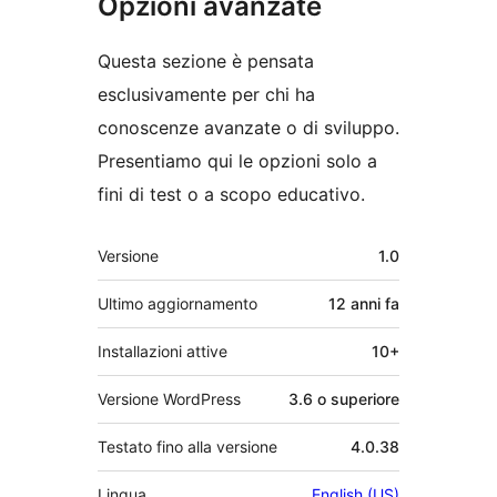
Opzioni avanzate
Questa sezione è pensata
esclusivamente per chi ha
conoscenze avanzate o di sviluppo.
Presentiamo qui le opzioni solo a
fini di test o a scopo educativo.
Meta
Versione
1.0
Ultimo aggiornamento
12 anni
fa
Installazioni attive
10+
Versione WordPress
3.6 o superiore
Testato fino alla versione
4.0.38
Lingua
English (US)