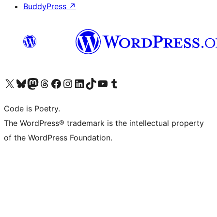
BuddyPress
↗
Visita il nostro account X (ex Twitter)
Visita il nostro account Bluesky
Visita il nostro account Mastodon
Visita il nostro account Threads
Visita la nostra pagina Facebook
Visita il nostro account Instagram
Visita il nostro account LinkedIn
Visita il nostro account TikTok
Visita il nostro canale YouTube
Visita il nostro account Tumblr
Code is Poetry.
The WordPress® trademark is the intellectual property
of the WordPress Foundation.