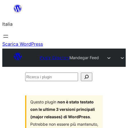
Vai
al
Italia
contenuto
Scarica WordPress
Plugin Directory
Mandegar Feed
Ricerca
i
plugin
Questo plugin
non è stato testato
con le ultime 3 versioni principali
(major releases) di WordPress
.
Potrebbe non essere più mantenuto,