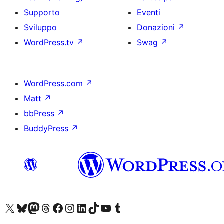
Supporto
Eventi
Sviluppo
Donazioni
↗
WordPress.tv
↗
Swag
↗
WordPress.com
↗
Matt
↗
bbPress
↗
BuddyPress
↗
Visita il nostro account X (ex Twitter)
Visita il nostro account Bluesky
Visita il nostro account Mastodon
Visita il nostro account Threads
Visita la nostra pagina Facebook
Visita il nostro account Instagram
Visita il nostro account LinkedIn
Visita il nostro account TikTok
Visita il nostro canale YouTube
Visita il nostro account Tumblr