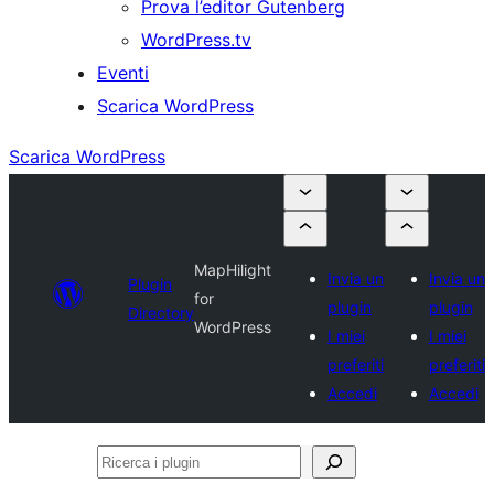
Prova l’editor Gutenberg
WordPress.tv
Eventi
Scarica WordPress
Scarica WordPress
MapHilight
Invia un
Invia un
Plugin
for
plugin
plugin
Directory
WordPress
I miei
I miei
preferiti
preferiti
Accedi
Accedi
Ricerca