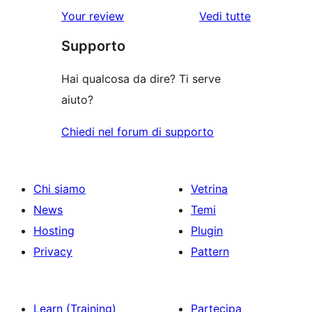
a
recensioni
le
Your review
Vedi tutte
stelle
2-
a
recensioni
stelle
Supporto
1-
stelle
Hai qualcosa da dire? Ti serve
aiuto?
Chiedi nel forum di supporto
Chi siamo
Vetrina
News
Temi
Hosting
Plugin
Privacy
Pattern
Learn (Training)
Partecipa