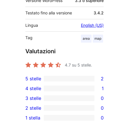
Versione WordPress
3.3 o superiore
Testato fino alla versione
3.4.2
Lingua
English (US)
Tag
area
map
Valutazioni
4.7
su 5 stelle.
5 stelle
2
2
4 stelle
1
recensioni
1
3 stelle
0
a
4-
0
2 stelle
0
5-
recensioni
recensioni
0
stelle
1 stella
0
a
a
recensioni
0
stelle
3-