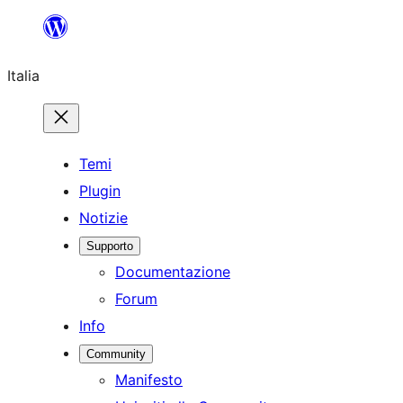
Vai
al
Italia
contenuto
Temi
Plugin
Notizie
Supporto
Documentazione
Forum
Info
Community
Manifesto