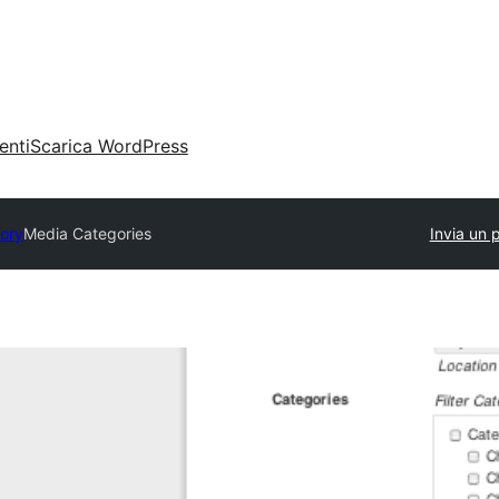
enti
Scarica WordPress
tory
Media Categories
Invia un 