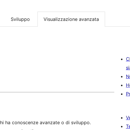
Sviluppo
Visualizzazione avanzata
C
s
N
H
P
V
hi ha conoscenze avanzate o di sviluppo.
T