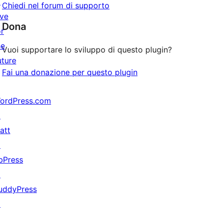
↗
Chiedi nel forum di supporto
ive
Dona
or
he
Vuoi supportare lo sviluppo di questo plugin?
uture
Fai una donazione per questo plugin
ordPress.com
↗
att
↗
bPress
↗
uddyPress
↗