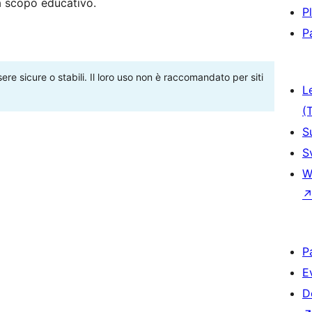
 a scopo educativo.
P
P
re sicure o stabili. Il loro uso non è raccomandato per siti
L
(
S
S
W
P
E
D