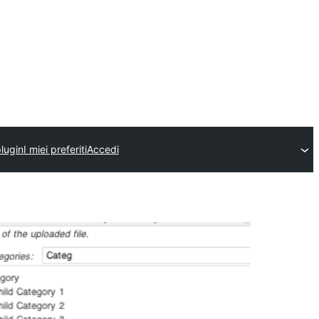
plugin
I miei preferiti
Accedi