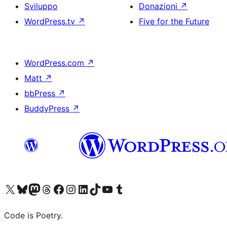
Sviluppo
Donazioni
↗
WordPress.tv
↗
Five for the Future
WordPress.com
↗
Matt
↗
bbPress
↗
BuddyPress
↗
Visita il nostro account X (ex Twitter)
Visita il nostro account Bluesky
Visita il nostro account Mastodon
Visita il nostro account Threads
Visita la nostra pagina Facebook
Visita il nostro account Instagram
Visita il nostro account LinkedIn
Visita il nostro account TikTok
Visita il nostro canale YouTube
Visita il nostro account Tumblr
Code is Poetry.