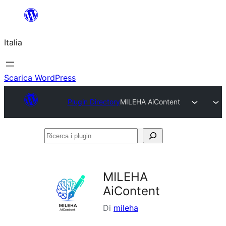
Vai
al
Italia
contenuto
Scarica WordPress
Plugin Directory
MILEHA AiContent
Ricerca
i
plugin
MILEHA
AiContent
Di
mileha