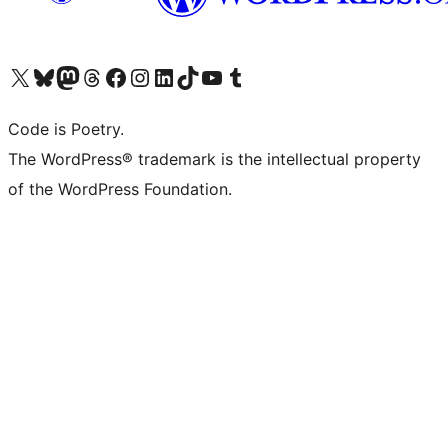
Visita il nostro account X (ex Twitter)
Visita il nostro account Bluesky
Visita il nostro account Mastodon
Visita il nostro account Threads
Visita la nostra pagina Facebook
Visita il nostro account Instagram
Visita il nostro account LinkedIn
Visita il nostro account TikTok
Visita il nostro canale YouTube
Visita il nostro account Tumblr
Code is Poetry.
The WordPress® trademark is the intellectual property
of the WordPress Foundation.