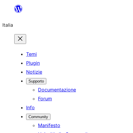
Vai
al
Italia
contenuto
Temi
Plugin
Notizie
Supporto
Documentazione
Forum
Info
Community
Manifesto