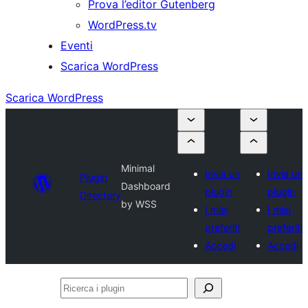
Prova l’editor Gutenberg
WordPress.tv
Eventi
Scarica WordPress
Scarica WordPress
Minimal
Invia un
Invia un
Plugin
Dashboard
plugin
plugin
Directory
by WSS
I miei
I miei
preferiti
preferiti
Accedi
Accedi
Ricerca