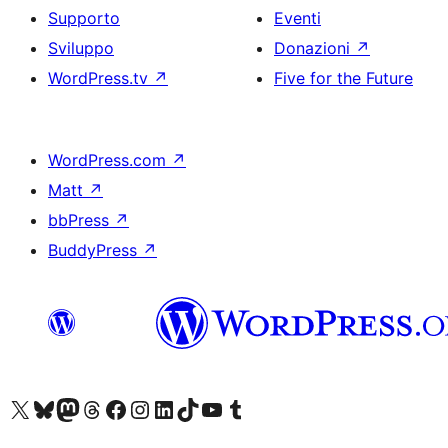
Supporto
Eventi
Sviluppo
Donazioni
↗
WordPress.tv
↗
Five for the Future
WordPress.com
↗
Matt
↗
bbPress
↗
BuddyPress
↗
Visita il nostro account X (ex Twitter)
Visita il nostro account Bluesky
Visita il nostro account Mastodon
Visita il nostro account Threads
Visita la nostra pagina Facebook
Visita il nostro account Instagram
Visita il nostro account LinkedIn
Visita il nostro account TikTok
Visita il nostro canale YouTube
Visita il nostro account Tumblr