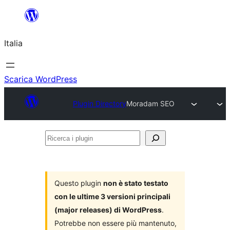
Vai
al
Italia
contenuto
Scarica WordPress
Plugin Directory
Moradam SEO
Ricerca
i
plugin
Questo plugin
non è stato testato
con le ultime 3 versioni principali
(major releases) di WordPress
.
Potrebbe non essere più mantenuto,