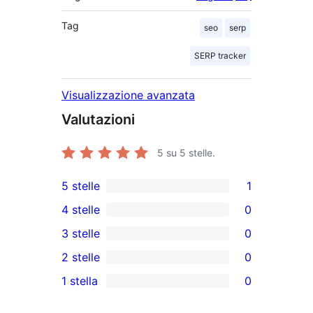
Tag
seo
serp
SERP tracker
Visualizzazione avanzata
Valutazioni
5
su 5 stelle.
5 stelle
1
1
4 stelle
0
5-
0
3 stelle
0
recensioni
recensioni
0
2 stelle
0
a
a
recensioni
0
stelle
1 stella
0
4-
a
recensioni
0
stelle
3-
a
recensioni