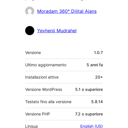
Collaboratori
Moradam 360° Dijital Ajans
Yevhenii Mudrahel
Meta
Versione
1.0.7
Ultimo aggiornamento
5 anni
fa
Installazioni attive
20+
Versione WordPress
5.1 o superiore
Testato fino alla versione
5.8.14
Versione PHP
7.2 o superiore
Lingua
English (US)