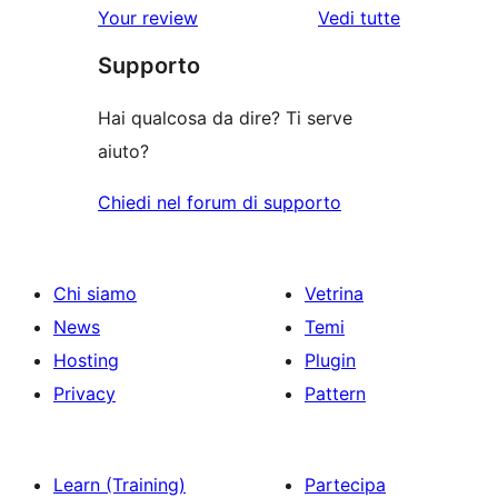
le
Your review
Vedi tutte
stelle
2-
a
recensioni
stelle
Supporto
1-
stelle
Hai qualcosa da dire? Ti serve
aiuto?
Chiedi nel forum di supporto
Chi siamo
Vetrina
News
Temi
Hosting
Plugin
Privacy
Pattern
Learn (Training)
Partecipa