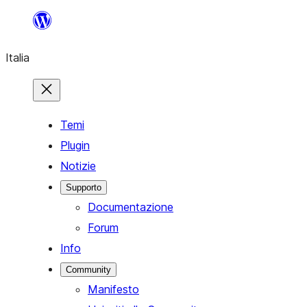
Vai
al
Italia
contenuto
Temi
Plugin
Notizie
Supporto
Documentazione
Forum
Info
Community
Manifesto