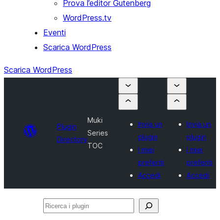
Prova l’editor Gutenberg
WordPress.tv
Eventi
Scarica WordPress
Scarica WordPress
Muki
Invia un
Invia un
Plugin
Series
plugin
plugin
Directory
TOC
I miei
I miei
preferiti
preferiti
Accedi
Accedi
Ricerca