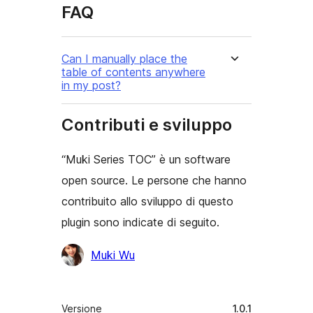
FAQ
Can I manually place the
table of contents anywhere
in my post?
Contributi e sviluppo
“Muki Series TOC” è un software
open source. Le persone che hanno
contribuito allo sviluppo di questo
plugin sono indicate di seguito.
Collaboratori
Muki Wu
Meta
Versione
1.0.1