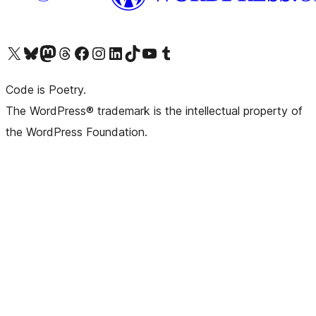
Visita il nostro account X (ex Twitter)
Visita il nostro account Bluesky
Visita il nostro account Mastodon
Visita il nostro account Threads
Visita la nostra pagina Facebook
Visita il nostro account Instagram
Visita il nostro account LinkedIn
Visita il nostro account TikTok
Visita il nostro canale YouTube
Visita il nostro account Tumblr
Code is Poetry.
The WordPress® trademark is the intellectual property of
the WordPress Foundation.