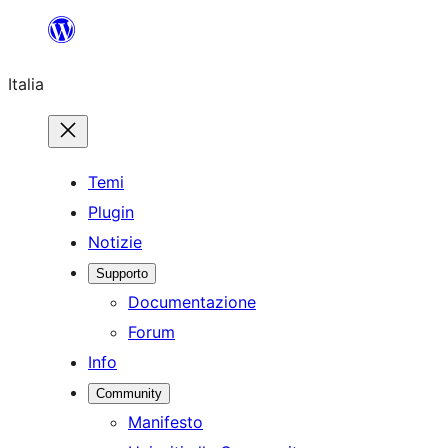
Vai
al
Italia
contenuto
Temi
Plugin
Notizie
Supporto
Documentazione
Forum
Info
Community
Manifesto