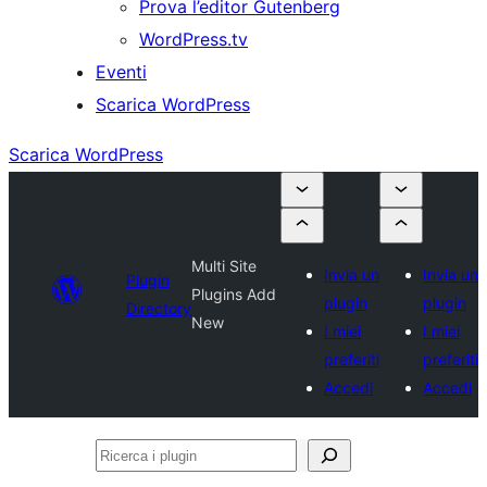
Prova l’editor Gutenberg
WordPress.tv
Eventi
Scarica WordPress
Scarica WordPress
Multi Site
Invia un
Invia un
Plugin
Plugins Add
plugin
plugin
Directory
New
I miei
I miei
preferiti
preferiti
Accedi
Accedi
Ricerca