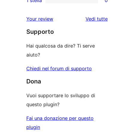
1 stella
0
4-
a
recensioni
0
stelle
3-
a
recensioni
le
Your review
Vedi tutte
stelle
2-
a
recensioni
stelle
Supporto
1-
stelle
Hai qualcosa da dire? Ti serve
aiuto?
Chiedi nel forum di supporto
Dona
Vuoi supportare lo sviluppo di
questo plugin?
Fai una donazione per questo
plugin