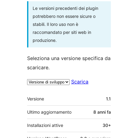
Le versioni precedenti dei plugin
potrebbero non essere sicure o
stabili. Il loro uso non è
raccomandato per siti web in
produzione.
Seleziona una versione specifica da
scaricare.
Scarica
Meta
Versione
1.1
Ultimo aggiornamento
8 anni
fa
Installazioni attive
30+