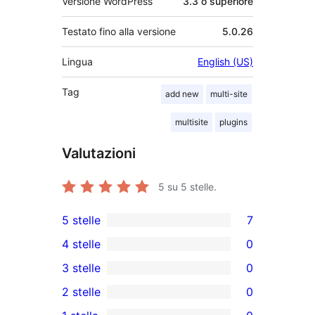
Versione WordPress
3.3 o superiore
Testato fino alla versione
5.0.26
Lingua
English (US)
Tag
add new
multi-site
multisite
plugins
Valutazioni
5
su 5 stelle.
5 stelle
7
7
4 stelle
0
recensioni
0
3 stelle
0
a
recensioni
0
2 stelle
0
5-
a
recensioni
0
stelle