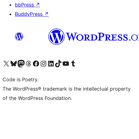
bbPress
↗
BuddyPress
↗
Visita il nostro account X (ex Twitter)
Visita il nostro account Bluesky
Visita il nostro account Mastodon
Visita il nostro account Threads
Visita la nostra pagina Facebook
Visita il nostro account Instagram
Visita il nostro account LinkedIn
Visita il nostro account TikTok
Visita il nostro canale YouTube
Visita il nostro account Tumblr
Code is Poetry.
The WordPress® trademark is the intellectual property
of the WordPress Foundation.