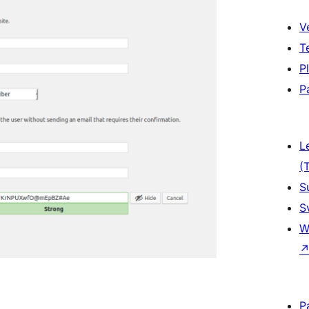
V
T
P
P
L
(
S
S
W
P