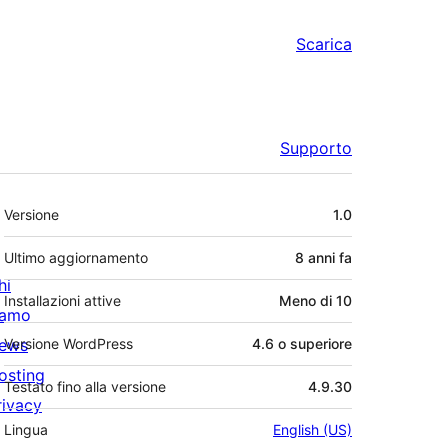
Scarica
Supporto
Meta
Versione
1.0
Ultimo aggiornamento
8 anni
fa
hi
Installazioni attive
Meno di 10
iamo
ews
Versione WordPress
4.6 o superiore
osting
Testato fino alla versione
4.9.30
rivacy
Lingua
English (US)