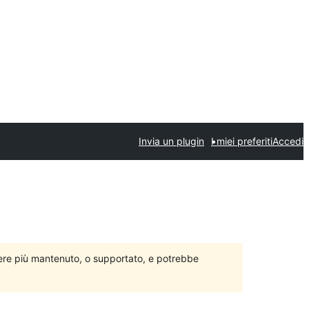
Invia un plugin
I miei preferiti
Accedi
ere più mantenuto, o supportato, e potrebbe