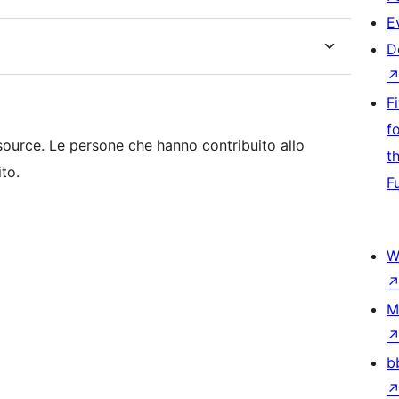
E
D
F
f
ource. Le persone che hanno contribuito allo
t
to.
F
W
M
b