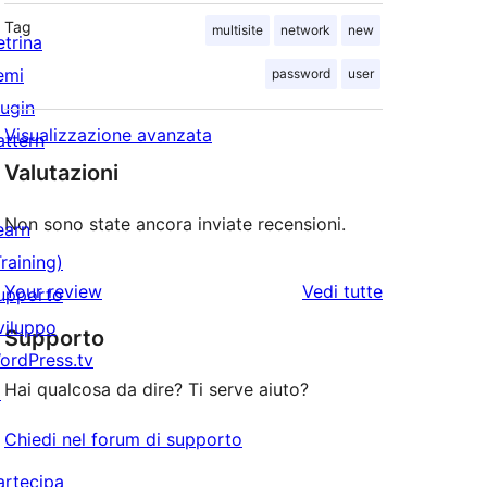
Tag
multisite
network
new
etrina
emi
password
user
lugin
Visualizzazione avanzata
attern
Valutazioni
Non sono state ancora inviate recensioni.
earn
Training)
le
Your review
Vedi tutte
upporto
recensioni
viluppo
Supporto
ordPress.tv
Hai qualcosa da dire? Ti serve aiuto?
↗
Chiedi nel forum di supporto
artecipa