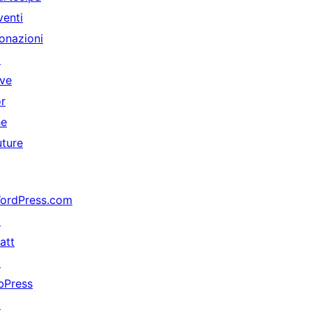
venti
onazioni
↗
ive
or
he
uture
ordPress.com
↗
att
↗
bPress
↗