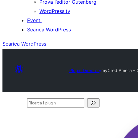
Prova l’editor Gutenberg
WordPress.tv
Eventi
Scarica WordPress
Scarica WordPress
Plugin Directory
myCred Amelia – G
Ricerca
i
plugin