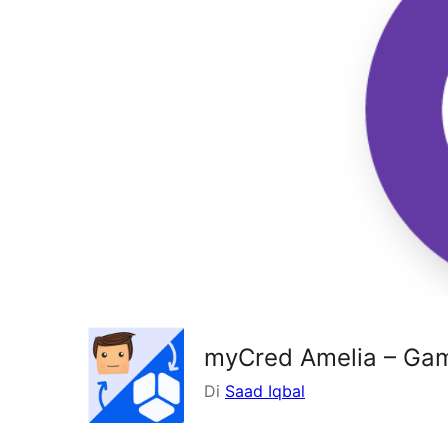
myCred Amelia – Gam
Di
Saad Iqbal