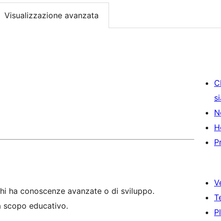
Visualizzazione avanzata
C
s
N
H
P
V
hi ha conoscenze avanzate o di sviluppo.
T
 a scopo educativo.
P