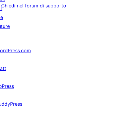
Chiedi nel forum di supporto
or
he
uture
ordPress.com
↗
att
↗
bPress
↗
uddyPress
↗