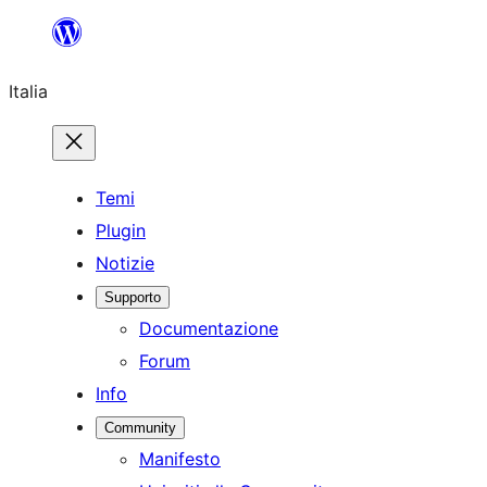
Vai
al
Italia
contenuto
Temi
Plugin
Notizie
Supporto
Documentazione
Forum
Info
Community
Manifesto