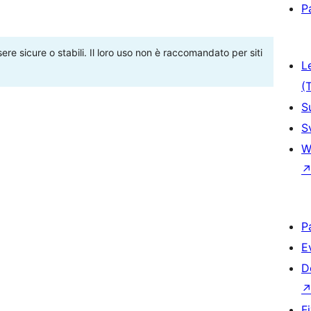
P
re sicure o stabili. Il loro uso non è raccomandato per siti
L
(
S
S
W
P
E
D
F