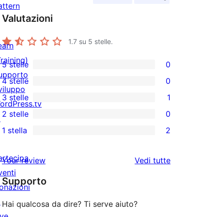
attern
Valutazioni
1.7
su 5 stelle.
earn
Training)
5 stelle
0
0
upporto
4 stelle
0
recensioni
0
viluppo
3 stelle
1
a
recensioni
ordPress.tv
1
2 stelle
0
5-
a
↗
3-
0
stelle
1 stella
2
4-
recensioni
recensioni
2
stelle
a
a
recensioni
artecipa
le
Your review
Vedi tutte
stelle
2-
a
venti
recensioni
stelle
Supporto
1-
onazioni
stelle
↗
Hai qualcosa da dire? Ti serve aiuto?
ive