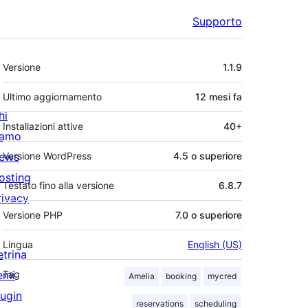
Supporto
Meta
Versione
1.1.9
Ultimo aggiornamento
12 mesi
fa
hi
Installazioni attive
40+
iamo
ews
Versione WordPress
4.5 o superiore
osting
Testato fino alla versione
6.8.7
rivacy
Versione PHP
7.0 o superiore
Lingua
English (US)
etrina
emi
Tag
Amelia
booking
mycred
lugin
reservations
scheduling