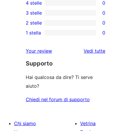
4 stelle
0
recensioni
0
3 stelle
0
a
recensioni
0
2 stelle
0
5-
a
recensioni
0
stelle
1 stella
0
4-
a
recensioni
0
stelle
3-
a
recensioni
le
Your review
Vedi tutte
stelle
2-
a
recensioni
stelle
Supporto
1-
stelle
Hai qualcosa da dire? Ti serve
aiuto?
Chiedi nel forum di supporto
Chi siamo
Vetrina