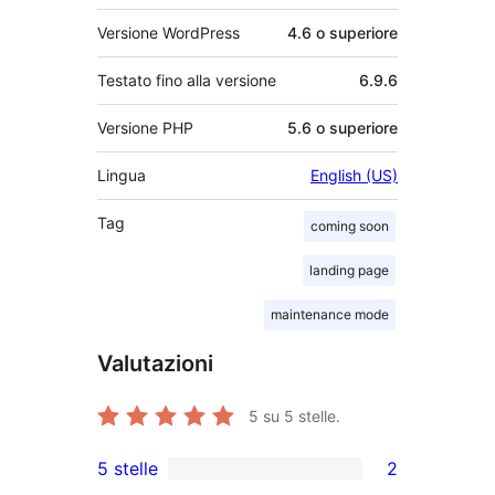
Versione WordPress
4.6 o superiore
Testato fino alla versione
6.9.6
Versione PHP
5.6 o superiore
Lingua
English (US)
Tag
coming soon
landing page
maintenance mode
Valutazioni
5
su 5 stelle.
5 stelle
2
2