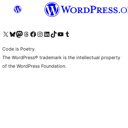
Visita il nostro account X (ex Twitter)
Visita il nostro account Bluesky
Visita il nostro account Mastodon
Visita il nostro account Threads
Visita la nostra pagina Facebook
Visita il nostro account Instagram
Visita il nostro account LinkedIn
Visita il nostro account TikTok
Visita il nostro canale YouTube
Visita il nostro account Tumblr
Code is Poetry.
The WordPress® trademark is the intellectual property
of the WordPress Foundation.