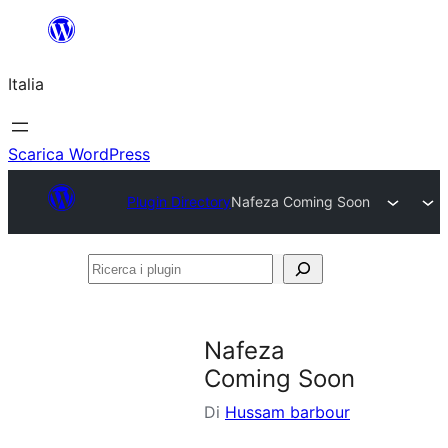
Vai
al
Italia
contenuto
Scarica WordPress
Plugin Directory
Nafeza Coming Soon
Ricerca
i
plugin
Nafeza
Coming Soon
Di
Hussam barbour