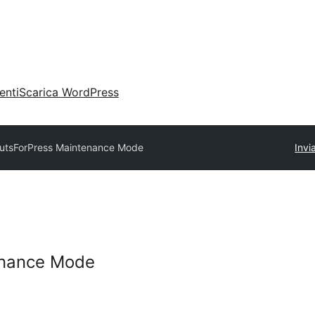
enti
Scarica WordPress
utsForPress Maintenance Mode
Invi
enance Mode