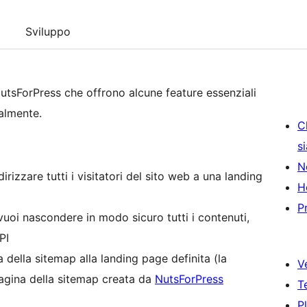
Sviluppo
utsForPress che offrono alcune feature essenziali
almente.
C
s
N
rizzare tutti i visitatori del sito web a una landing
H
P
vuoi nascondere in modo sicuro tutti i contenuti,
PI
 della sitemap alla landing page definita (la
V
agina della sitemap creata da
NutsForPress
T
P