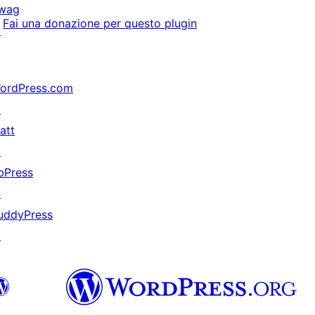
wag
Fai una donazione per questo plugin
↗
ordPress.com
↗
att
↗
bPress
↗
uddyPress
↗