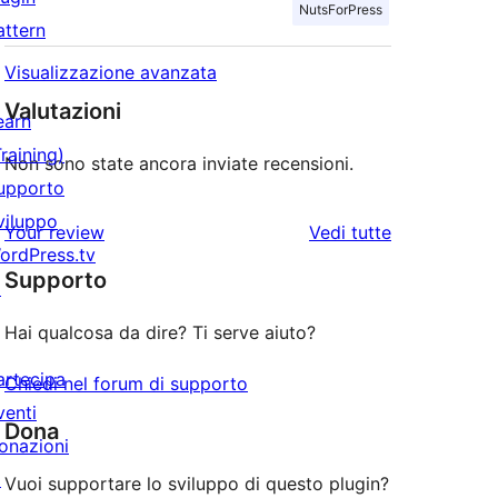
NutsForPress
attern
Visualizzazione avanzata
Valutazioni
earn
Training)
Non sono state ancora inviate recensioni.
upporto
viluppo
le
Your review
Vedi tutte
ordPress.tv
recensioni
Supporto
↗
Hai qualcosa da dire? Ti serve aiuto?
artecipa
Chiedi nel forum di supporto
venti
Dona
onazioni
↗
Vuoi supportare lo sviluppo di questo plugin?