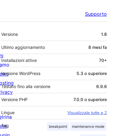
Supporto
Meta
Versione
1.8
Ultimo aggiornamento
8 mesi
fa
hi
Installazioni attive
70+
iamo
ews
Versione WordPress
5.3 o superiore
osting
Testato fino alla versione
6.9.6
rivacy
Versione PHP
7.0.0 o superiore
Lingue
Visualizzale tutte e 2
etrina
emi
Tag
breakpoint
maintenance mode
lugin