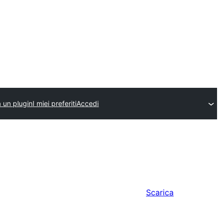
a un plugin
I miei preferiti
Accedi
Scarica