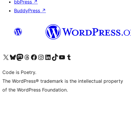
bbPress
↗
BuddyPress
↗
Visita il nostro account X (ex Twitter)
Visita il nostro account Bluesky
Visita il nostro account Mastodon
Visita il nostro account Threads
Visita la nostra pagina Facebook
Visita il nostro account Instagram
Visita il nostro account LinkedIn
Visita il nostro account TikTok
Visita il nostro canale YouTube
Visita il nostro account Tumblr
Code is Poetry.
The WordPress® trademark is the intellectual property
of the WordPress Foundation.