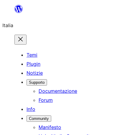
Vai
al
Italia
contenuto
Temi
Plugin
Notizie
Supporto
Documentazione
Forum
Info
Community
Manifesto