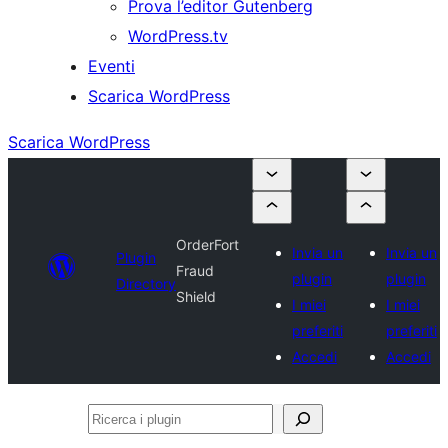
Prova l’editor Gutenberg
WordPress.tv
Eventi
Scarica WordPress
Scarica WordPress
OrderFort
Invia un
Invia un
Plugin
Fraud
plugin
plugin
Directory
Shield
I miei
I miei
preferiti
preferiti
Accedi
Accedi
Ricerca