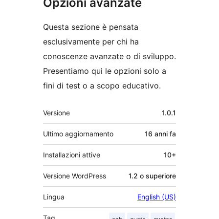
Opzioni avanzate
Questa sezione è pensata
esclusivamente per chi ha
conoscenze avanzate o di sviluppo.
Presentiamo qui le opzioni solo a
fini di test o a scopo educativo.
Meta
Versione
1.0.1
Ultimo aggiornamento
16 anni
fa
Installazioni attive
10+
Versione WordPress
1.2 o superiore
Lingua
English (US)
Tag