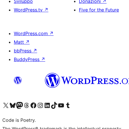
Sviluppo
Donazioni
↗
WordPress.tv
↗
Five for the Future
WordPress.com
↗
Matt
↗
bbPress
↗
BuddyPress
↗
Visita il nostro account X (ex Twitter)
Visita il nostro account Bluesky
Visita il nostro account Mastodon
Visita il nostro account Threads
Visita la nostra pagina Facebook
Visita il nostro account Instagram
Visita il nostro account LinkedIn
Visita il nostro account TikTok
Visita il nostro canale YouTube
Visita il nostro account Tumblr
Code is Poetry.
The WordPress® trademark is the intellectual property