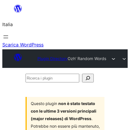
Vai
al
Italia
contenuto
Scarica WordPress
Plugin Directory
Ozh' Random Words
Ricerca
i
plugin
Questo plugin
non è stato testato
con le ultime 3 versioni principali
(major releases) di WordPress
.
Potrebbe non essere più mantenuto,