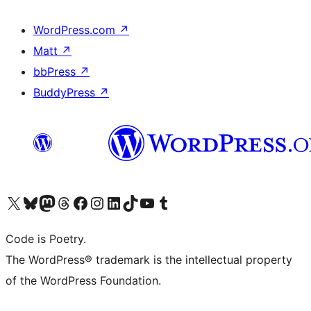
WordPress.com
↗
Matt
↗
bbPress
↗
BuddyPress
↗
Visita il nostro account X (ex Twitter)
Visita il nostro account Bluesky
Visita il nostro account Mastodon
Visita il nostro account Threads
Visita la nostra pagina Facebook
Visita il nostro account Instagram
Visita il nostro account LinkedIn
Visita il nostro account TikTok
Visita il nostro canale YouTube
Visita il nostro account Tumblr
Code is Poetry.
The WordPress® trademark is the intellectual property
of the WordPress Foundation.