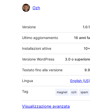
Collaboratori
Ozh
Meta
Versione
1.0.1
Ultimo aggiornamento
16 anni
fa
Installazioni attive
10+
Versione WordPress
3.0 o superiore
Testato fino alla versione
9.9
Lingua
English (US)
Tag
magnet
ozh
spam
Visualizzazione avanzata