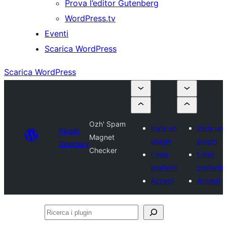
Prova l’editor Gutenberg
WordPress.tv
Eventi
Scarica WordPress
Scarica WordPress
Ozh' Spam
Invia un
Invia un
Plugin
Magnet
plugin
plugin
Directory
Checker
I miei
I miei
preferiti
preferiti
Accedi
Accedi
Ricerca