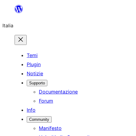
Vai
al
Italia
contenuto
Temi
Plugin
Notizie
Supporto
Documentazione
Forum
Info
Community
Manifesto