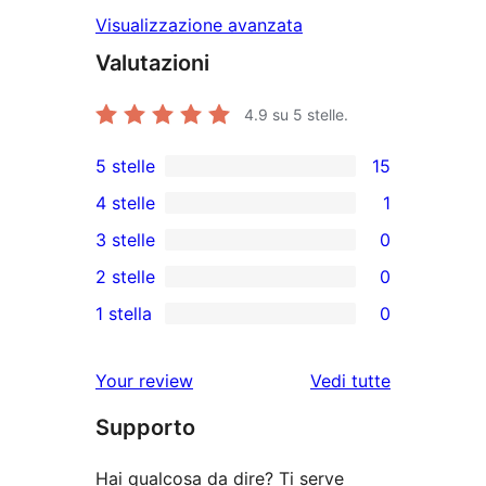
Visualizzazione avanzata
Valutazioni
4.9
su 5 stelle.
5 stelle
15
15
4 stelle
1
recensioni
1
3 stelle
0
a
4-
0
2 stelle
0
5-
recensioni
recensioni
0
stelle
1 stella
0
a
a
recensioni
0
stelle
3-
a
recensioni
Your review
Vedi tutte
stelle
2-
a
le
stelle
Supporto
1-
recensioni
stelle
Hai qualcosa da dire? Ti serve