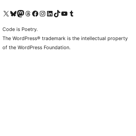
Visita il nostro account X (ex Twitter)
Visita il nostro account Bluesky
Visita il nostro account Mastodon
Visita il nostro account Threads
Visita la nostra pagina Facebook
Visita il nostro account Instagram
Visita il nostro account LinkedIn
Visita il nostro account TikTok
Visita il nostro canale YouTube
Visita il nostro account Tumblr
Code is Poetry.
The WordPress® trademark is the intellectual property
of the WordPress Foundation.