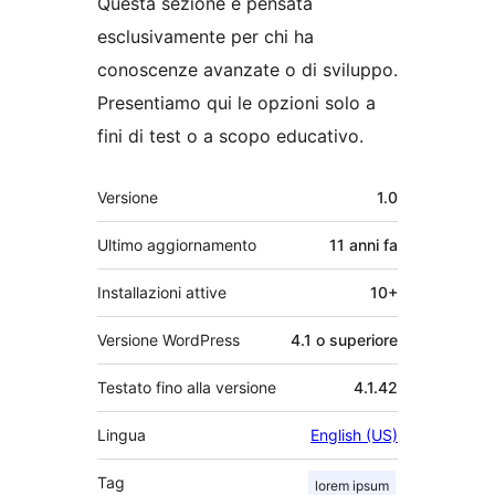
Questa sezione è pensata
esclusivamente per chi ha
conoscenze avanzate o di sviluppo.
Presentiamo qui le opzioni solo a
fini di test o a scopo educativo.
Meta
Versione
1.0
Ultimo aggiornamento
11 anni
fa
Installazioni attive
10+
Versione WordPress
4.1 o superiore
Testato fino alla versione
4.1.42
Lingua
English (US)
Tag
lorem ipsum