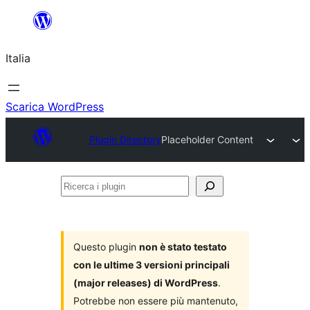
Vai
al
Italia
contenuto
Scarica WordPress
Plugin Directory
Placeholder Content
Ricerca
i
plugin
Questo plugin
non è stato testato
con le ultime 3 versioni principali
(major releases) di WordPress
.
Potrebbe non essere più mantenuto,