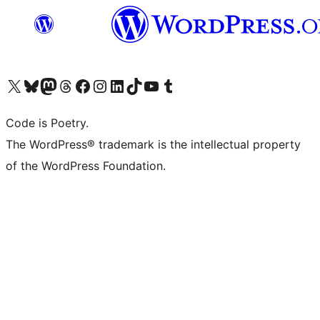
Visita il nostro account X (ex Twitter)
Visita il nostro account Bluesky
Visita il nostro account Mastodon
Visita il nostro account Threads
Visita la nostra pagina Facebook
Visita il nostro account Instagram
Visita il nostro account LinkedIn
Visita il nostro account TikTok
Visita il nostro canale YouTube
Visita il nostro account Tumblr
Code is Poetry.
The WordPress® trademark is the intellectual property
of the WordPress Foundation.