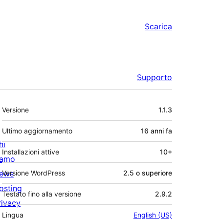
Scarica
Supporto
Meta
Versione
1.1.3
Ultimo aggiornamento
16 anni
fa
hi
Installazioni attive
10+
iamo
ews
Versione WordPress
2.5 o superiore
osting
Testato fino alla versione
2.9.2
rivacy
Lingua
English (US)