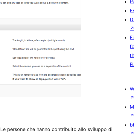
P
E
D
F
f
t
F
W
M
b
 Le persone che hanno contribuito allo sviluppo di