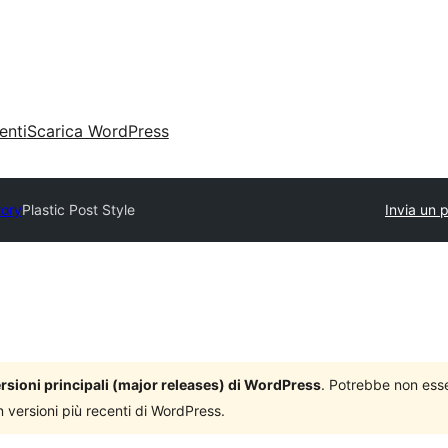
enti
Scarica WordPress
tory
Plastic Post Style
Invia un 
versioni principali (major releases) di WordPress
. Potrebbe non ess
n versioni più recenti di WordPress.