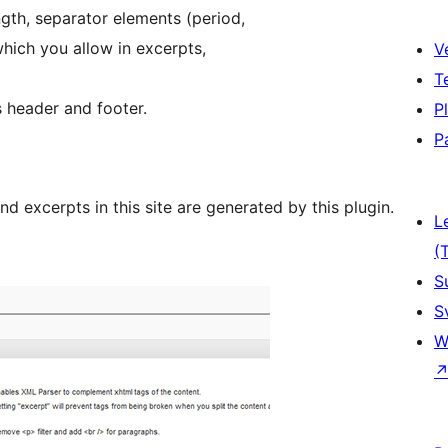
ngth, separator elements (period,
which you allow in excerpts,
V
T
s header and footer.
P
P
nd excerpts in this site are generated by this plugin.
L
(
S
S
W