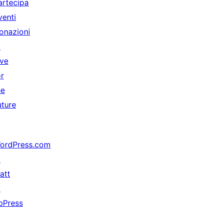
artecipa
venti
onazioni
↗
ive
or
he
uture
ordPress.com
↗
att
↗
bPress
↗