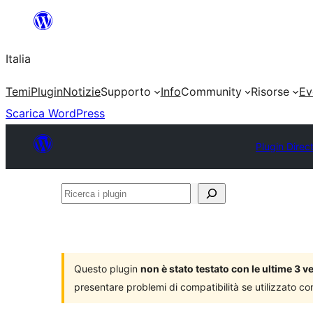
Vai
al
Italia
contenuto
Temi
Plugin
Notizie
Supporto
Info
Community
Risorse
Ev
Scarica WordPress
Plugin Direc
Ricerca
i
plugin
Questo plugin
non è stato testato con le ultime 3 
presentare problemi di compatibilità se utilizzato co