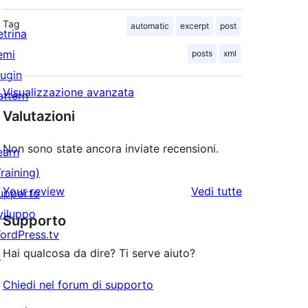
Tag
automatic
excerpt
post
etrina
emi
posts
xml
lugin
Visualizzazione avanzata
attern
Valutazioni
Non sono state ancora inviate recensioni.
earn
Training)
le
Your review
Vedi tutte
upporto
recensioni
viluppo
Supporto
ordPress.tv
Hai qualcosa da dire? Ti serve aiuto?
↗
Chiedi nel forum di supporto