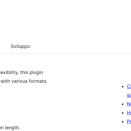
Sviluppo
xibility, this plugin
 with various formats.
C
s
N
H
P
n length.