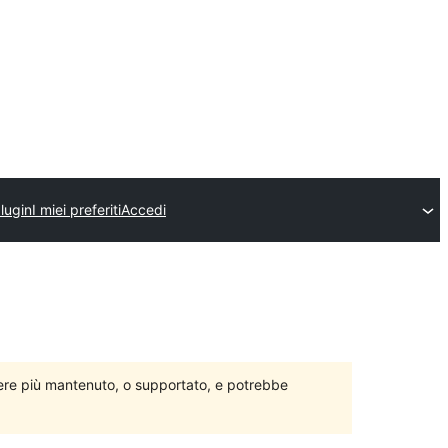
plugin
I miei preferiti
Accedi
ere più mantenuto, o supportato, e potrebbe