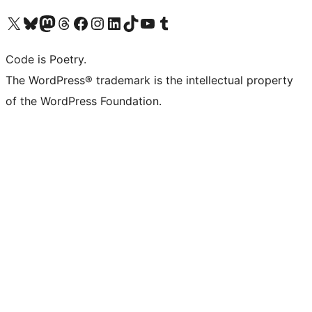
Visita il nostro account X (ex Twitter)
Visita il nostro account Bluesky
Visita il nostro account Mastodon
Visita il nostro account Threads
Visita la nostra pagina Facebook
Visita il nostro account Instagram
Visita il nostro account LinkedIn
Visita il nostro account TikTok
Visita il nostro canale YouTube
Visita il nostro account Tumblr
Code is Poetry.
The WordPress® trademark is the intellectual property
of the WordPress Foundation.