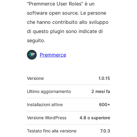
“Premmerce User Roles” è un
software open source. Le persone
che hanno contribuito allo sviluppo
di questo plugin sono indicate di
seguito.
Collaboratori
Premmerce
Meta
Versione
1.0.15
Ultimo aggiornamento
2 mesi
fa
Installazioni attive
600+
Versione WordPress
4.8 o superiore
Testato fino alla versione
7.0.3