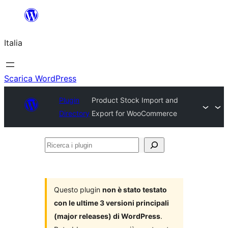
Vai
al
Italia
contenuto
Scarica WordPress
Plugin
Product Stock Import and
Directory
Export for WooCommerce
Ricerca
i
plugin
Questo plugin
non è stato testato
con le ultime 3 versioni principali
(major releases) di WordPress
.