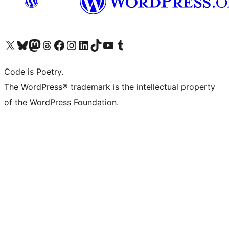
Visita il nostro account X (ex Twitter)
Visita il nostro account Bluesky
Visita il nostro account Mastodon
Visita il nostro account Threads
Visita la nostra pagina Facebook
Visita il nostro account Instagram
Visita il nostro account LinkedIn
Visita il nostro account TikTok
Visita il nostro canale YouTube
Visita il nostro account Tumblr
Code is Poetry.
The WordPress® trademark is the intellectual property
of the WordPress Foundation.