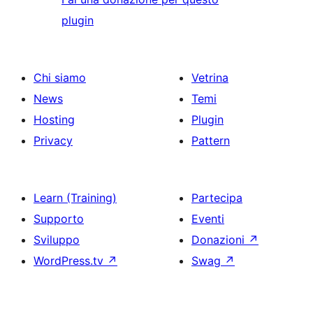
plugin
Chi siamo
Vetrina
News
Temi
Hosting
Plugin
Privacy
Pattern
Learn (Training)
Partecipa
Supporto
Eventi
Sviluppo
Donazioni
↗
WordPress.tv
↗
Swag
↗