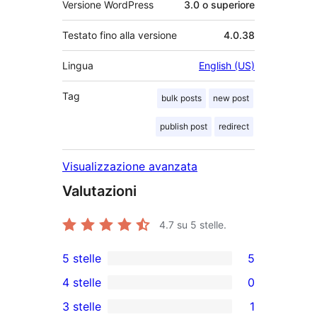
Versione WordPress
3.0 o superiore
Testato fino alla versione
4.0.38
Lingua
English (US)
Tag
bulk posts
new post
publish post
redirect
Visualizzazione avanzata
Valutazioni
4.7
su 5 stelle.
5 stelle
5
5
4 stelle
0
recensioni
0
3 stelle
1
a
recensioni
1