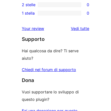
2 stelle
0
5-
a
3-
0
stelle
1 stella
0
4-
recensioni
recensioni
0
stelle
a
a
recensioni
Your review
Vedi tutte
stelle
2-
a
le
stelle
Supporto
1-
recensioni
stelle
Hai qualcosa da dire? Ti serve
aiuto?
Chiedi nel forum di supporto
Dona
Vuoi supportare lo sviluppo di
questo plugin?
Fai una donazione per questo