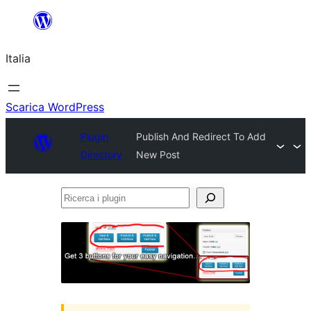
Vai
al
Italia
contenuto
Scarica WordPress
Plugin
Publish And Redirect To Add
Directory
New Post
Ricerca
i
plugin