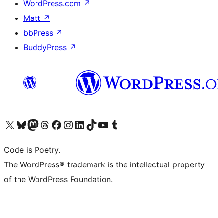
WordPress.com
↗
Matt
↗
bbPress
↗
BuddyPress
↗
Visita il nostro account X (ex Twitter)
Visita il nostro account Bluesky
Visita il nostro account Mastodon
Visita il nostro account Threads
Visita la nostra pagina Facebook
Visita il nostro account Instagram
Visita il nostro account LinkedIn
Visita il nostro account TikTok
Visita il nostro canale YouTube
Visita il nostro account Tumblr
Code is Poetry.
The WordPress® trademark is the intellectual property
of the WordPress Foundation.