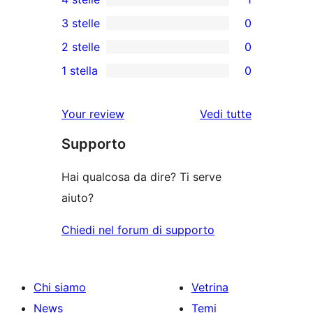
recensioni
1
3 stelle
0
a
4-
0
2 stelle
0
5-
recensioni
recensioni
0
stelle
1 stella
0
a
a
recensioni
0
stelle
3-
a
recensioni
le
Your review
Vedi tutte
stelle
2-
a
recensioni
stelle
Supporto
1-
stelle
Hai qualcosa da dire? Ti serve
aiuto?
Chiedi nel forum di supporto
Chi siamo
Vetrina
News
Temi