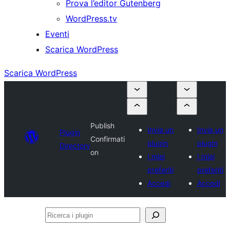
Prova l’editor Gutenberg
WordPress.tv
Eventi
Scarica WordPress
Scarica WordPress
Publish
Invia un
Invia un
Plugin
Confirmati
plugin
plugin
Directory
on
I miei
I miei
preferiti
preferiti
Accedi
Accedi
Ricerca