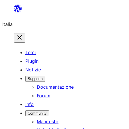
Vai
al
Italia
contenuto
Temi
Plugin
Notizie
Supporto
Documentazione
Forum
Info
Community
Manifesto