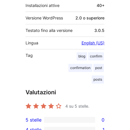
Installazioni attive
40+
Versione WordPress
2.0 o superiore
Testato fino alla versione
3.0.5
Lingua
English (US)
Tag
blog
confirm
confirmation
post
posts
Valutazioni
4
su 5 stelle.
5 stelle
0
0
4 stelle
1