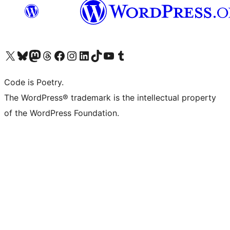
Visita il nostro account X (ex Twitter)
Visita il nostro account Bluesky
Visita il nostro account Mastodon
Visita il nostro account Threads
Visita la nostra pagina Facebook
Visita il nostro account Instagram
Visita il nostro account LinkedIn
Visita il nostro account TikTok
Visita il nostro canale YouTube
Visita il nostro account Tumblr
Code is Poetry.
The WordPress® trademark is the intellectual property
of the WordPress Foundation.