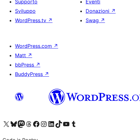
Supporto
Eventi
Sviluppo
Donazioni
↗
WordPress.tv
↗
Swag
↗
WordPress.com
↗
Matt
↗
bbPress
↗
BuddyPress
↗
Visita il nostro account X (ex Twitter)
Visita il nostro account Bluesky
Visita il nostro account Mastodon
Visita il nostro account Threads
Visita la nostra pagina Facebook
Visita il nostro account Instagram
Visita il nostro account LinkedIn
Visita il nostro account TikTok
Visita il nostro canale YouTube
Visita il nostro account Tumblr