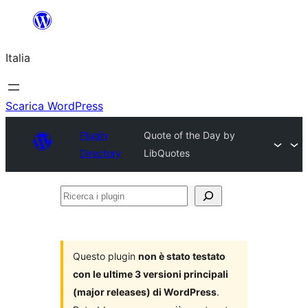
Vai
al
Italia
contenuto
Scarica WordPress
Plugin
Quote of the Day by
Directory
LibQuotes
Ricerca
i
plugin
Questo plugin
non è stato testato
con le ultime 3 versioni principali
(major releases) di WordPress
.