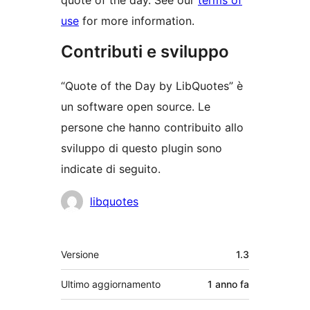
quote of the day. See our
terms of
use
for more information.
Contributi e sviluppo
“Quote of the Day by LibQuotes” è
un software open source. Le
persone che hanno contribuito allo
sviluppo di questo plugin sono
indicate di seguito.
Collaboratori
libquotes
Meta
Versione
1.3
Ultimo aggiornamento
1 anno
fa