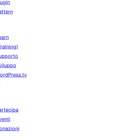
lugin
attern
earn
Training)
upporto
viluppo
ordPress.tv
↗
artecipa
venti
onazioni
↗