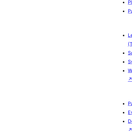
P
P
L
(
S
S
W
P
E
D