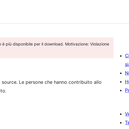
 è più disponibile per il download. Motivazione: Violazione
C
s
N
H
 source. Le persone che hanno contribuito allo
P
to.
V
T