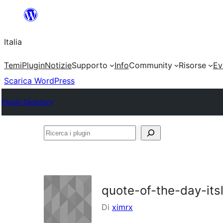
Vai
al
Italia
contenuto
Temi
Plugin
Notizie
Supporto
Info
Community
Risorse
Ev
Scarica WordPress
Plugin Directory
Ricerca
i
plugin
quote-of-the-day-its
Di
ximrx