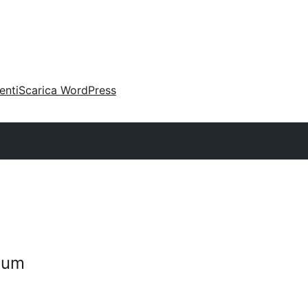
enti
Scarica WordPress
lum