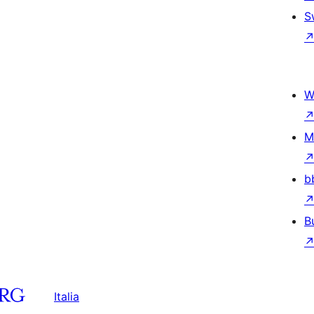
S
W
M
b
B
Italia