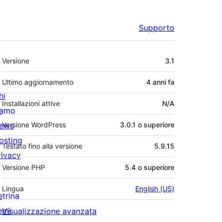
Supporto
Meta
Versione
3.1
Ultimo aggiornamento
4 anni
fa
hi
Installazioni attive
N/A
iamo
ews
Versione WordPress
3.0.1 o superiore
osting
Testato fino alla versione
5.9.15
rivacy
Versione PHP
5.4 o superiore
Lingua
English (US)
etrina
emi
Visualizzazione avanzata