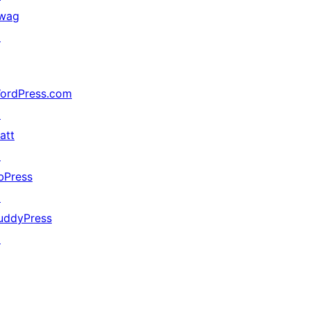
wag
↗
ordPress.com
↗
att
↗
bPress
↗
uddyPress
↗