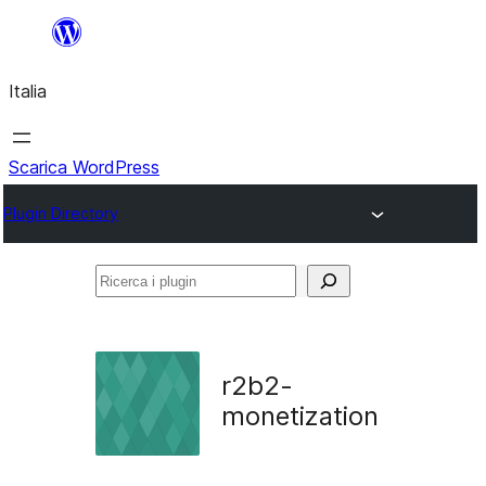
Vai
al
Italia
contenuto
Scarica WordPress
Plugin Directory
Ricerca
i
plugin
r2b2-
monetization