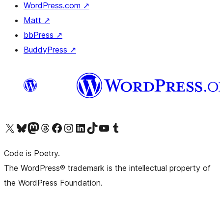
WordPress.com
↗
Matt
↗
bbPress
↗
BuddyPress
↗
Visita il nostro account X (ex Twitter)
Visita il nostro account Bluesky
Visita il nostro account Mastodon
Visita il nostro account Threads
Visita la nostra pagina Facebook
Visita il nostro account Instagram
Visita il nostro account LinkedIn
Visita il nostro account TikTok
Visita il nostro canale YouTube
Visita il nostro account Tumblr
Code is Poetry.
The WordPress® trademark is the intellectual property of
the WordPress Foundation.