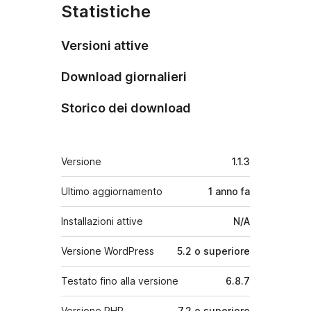
Statistiche
Versioni attive
Download giornalieri
Storico dei download
Meta
Versione
1.1.3
Ultimo aggiornamento
1 anno
fa
Installazioni attive
N/A
Versione WordPress
5.2 o superiore
Testato fino alla versione
6.8.7
Versione PHP
7.2 o superiore