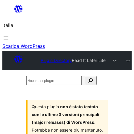
Vai
al
Italia
contenuto
Scarica WordPress
Plugin Directory
Read It Later Lite
Ricerca
i
plugin
Questo plugin
non è stato testato
con le ultime 3 versioni principali
(major releases) di WordPress
.
Potrebbe non essere più mantenuto,