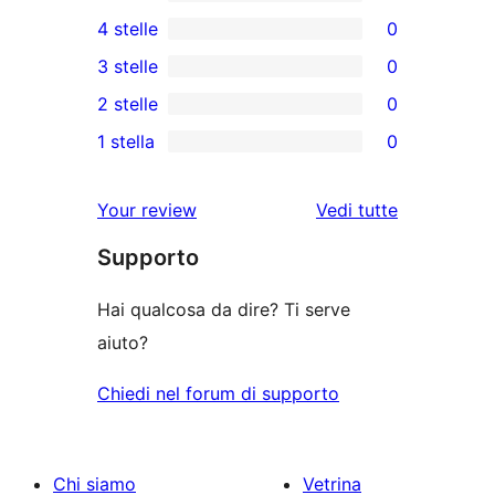
1
4 stelle
0
5-
0
3 stelle
0
recensioni
recensioni
0
2 stelle
0
a
a
recensioni
0
stelle
1 stella
0
4-
a
recensioni
0
stelle
3-
a
recensioni
Your review
Vedi tutte
stelle
2-
a
le
stelle
Supporto
1-
recensioni
stelle
Hai qualcosa da dire? Ti serve
aiuto?
Chiedi nel forum di supporto
Chi siamo
Vetrina