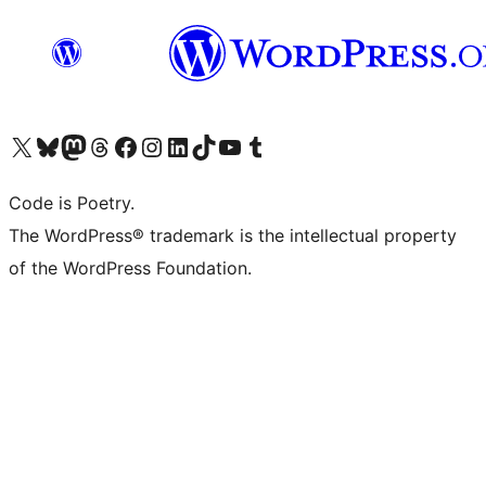
Visita il nostro account X (ex Twitter)
Visita il nostro account Bluesky
Visita il nostro account Mastodon
Visita il nostro account Threads
Visita la nostra pagina Facebook
Visita il nostro account Instagram
Visita il nostro account LinkedIn
Visita il nostro account TikTok
Visita il nostro canale YouTube
Visita il nostro account Tumblr
Code is Poetry.
The WordPress® trademark is the intellectual property
of the WordPress Foundation.