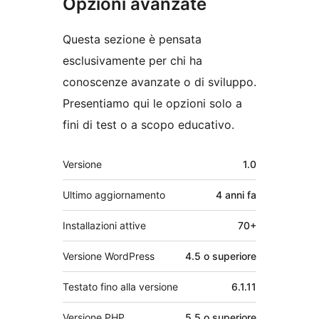
Opzioni avanzate
Questa sezione è pensata
esclusivamente per chi ha
conoscenze avanzate o di sviluppo.
Presentiamo qui le opzioni solo a
fini di test o a scopo educativo.
Meta
Versione
1.0
Ultimo aggiornamento
4 anni
fa
Installazioni attive
70+
Versione WordPress
4.5 o superiore
Testato fino alla versione
6.1.11
Versione PHP
5.5 o superiore