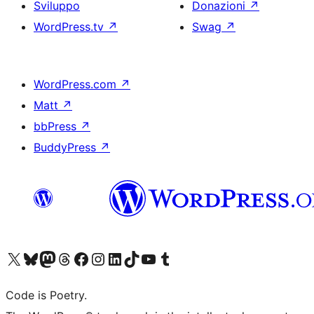
Sviluppo
Donazioni
↗
WordPress.tv
↗
Swag
↗
WordPress.com
↗
Matt
↗
bbPress
↗
BuddyPress
↗
Visita il nostro account X (ex Twitter)
Visita il nostro account Bluesky
Visita il nostro account Mastodon
Visita il nostro account Threads
Visita la nostra pagina Facebook
Visita il nostro account Instagram
Visita il nostro account LinkedIn
Visita il nostro account TikTok
Visita il nostro canale YouTube
Visita il nostro account Tumblr
Code is Poetry.