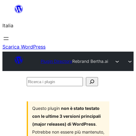
Vai
al
Italia
contenuto
Scarica WordPress
Plugin Directory
Rebrand Bertha.ai
Ricerca
i
plugin
Questo plugin
non è stato testato
con le ultime 3 versioni principali
(major releases) di WordPress
.
Potrebbe non essere più mantenuto,