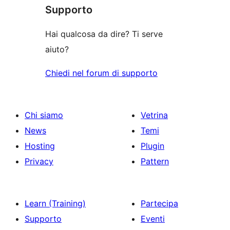
recensioni
stelle
Supporto
1-
stelle
Hai qualcosa da dire? Ti serve
aiuto?
Chiedi nel forum di supporto
Chi siamo
Vetrina
News
Temi
Hosting
Plugin
Privacy
Pattern
Learn (Training)
Partecipa
Supporto
Eventi