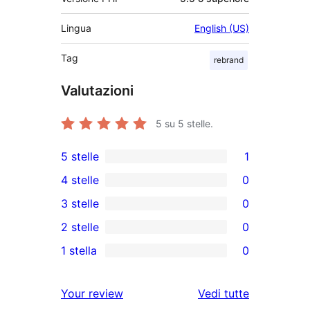
Lingua
English (US)
Tag
rebrand
Valutazioni
5
su 5 stelle.
5 stelle
1
1
4 stelle
0
5-
0
3 stelle
0
recensioni
recensioni
0
2 stelle
0
a
a
recensioni
0
stelle
1 stella
0
4-
a
recensioni
0
stelle
3-
a
recensioni
le
Your review
Vedi tutte
stelle
2-
a