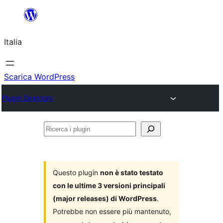
Vai
al
Italia
contenuto
Scarica WordPress
Plugin Directory
Ricerca
i
plugin
Questo plugin
non è stato testato
con le ultime 3 versioni principali
(major releases) di WordPress
.
Potrebbe non essere più mantenuto,