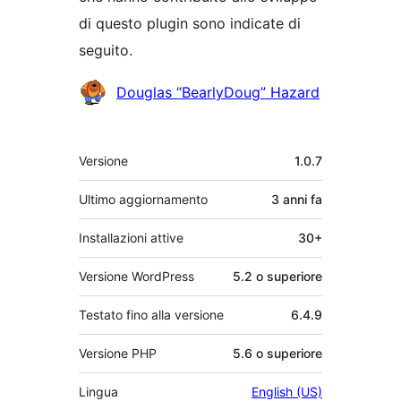
di questo plugin sono indicate di
seguito.
Collaboratori
Douglas “BearlyDoug” Hazard
Meta
Versione
1.0.7
Ultimo aggiornamento
3 anni
fa
Installazioni attive
30+
Versione WordPress
5.2 o superiore
Testato fino alla versione
6.4.9
Versione PHP
5.6 o superiore
Lingua
English (US)