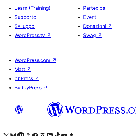
Learn (Training)
Partecipa
Supporto
Eventi
Sviluppo
Donazioni
↗
WordPress.tv
↗
Swag
↗
WordPress.com
↗
Matt
↗
bbPress
↗
BuddyPress
↗
Visita il nostro account X (ex Twitter)
Visita il nostro account Bluesky
Visita il nostro account Mastodon
Visita il nostro account Threads
Visita la nostra pagina Facebook
Visita il nostro account Instagram
Visita il nostro account LinkedIn
Visita il nostro account TikTok
Visita il nostro canale YouTube
Visita il nostro account Tumblr